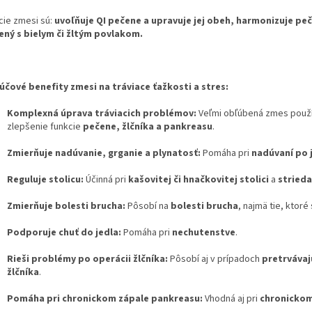
cie zmesi sú:
uvoľňuje QI pečene a upravuje jej obeh, harmonizuje peč
ený s bielym či žltým povlakom.
účové benefity zmesi na tráviace ťažkosti a stres:
Komplexná úprava tráviacich problémov:
Veľmi obľúbená zmes použ
zlepšenie funkcie
pečene, žlčníka a pankreasu
.
Zmierňuje nadúvanie, grganie a plynatosť:
Pomáha pri
nadúvaní po j
Reguluje stolicu:
Účinná pri
kašovitej či hnačkovitej stolici
a
strieda
Zmierňuje bolesti brucha:
Pôsobí na
bolesti brucha
, najmä tie, ktoré
Podporuje chuť do jedla:
Pomáha pri
nechutenstve
.
Rieši problémy po operácii žlčníka:
Pôsobí aj v prípadoch
pretrvávaj
žlčníka
.
Pomáha pri chronickom zápale pankreasu:
Vhodná aj pri
chronickom