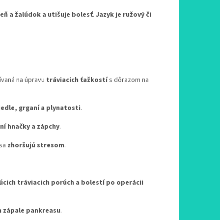
eň a žalúdok a utišuje bolesť
.
Jazyk je ružový či
ívaná na úpravu
tráviacich ťažkostí
s dôrazom na
edle, grganí a plynatosti
.
ní hnačky a zápchy
.
 sa
zhoršujú stresom
.
úcich tráviacich porúch a bolestí po operácii
 zápale pankreasu
.