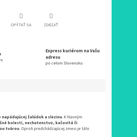
OPÝTAŤ SA
ZDIEĽAŤ
Express kuriérom na Vašu
a
adresu
ru
po celom Slovensku
e napádajúcej žalúdok a slezinu
. K hlavným
šné bolesti, nechutenstvo, kašovitá či
nou tvárou
. Oproti predchádzajúcej zmesi je táto