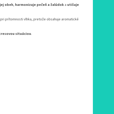
jej obeh
,
harmonizuje pečeň a žalúdok
a
utišuje
pri prítomnosti vlhka, pretože obsahuje aromatické
tresovou situáciou
.