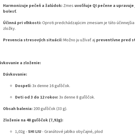
Harmonizuje pečeň a žalúdok:
Zmes
uvoľňuje QI pečene a upravuje 
bolesť
.
Účinná pri vlhkosti:
Oproti predchádzajúcim zmesiam je táto účinnejšia 
zložky.
Prevencia stresových situácií:
Možno ju užívať aj
preventívne pred s
ávkovanie a zloženie:
Dávkovanie:
Dospelí:
3x denne 16 guľôčok.
Deti od 3 do 12 rokov:
3x denne 8 guľôčok.
Obsah balenia:
200 guľôčok (33 g).
Zloženie na 48 guľôčok (7,92g):
1,02g -
SHI LIU
- Granátové jablko obyčajné, plod