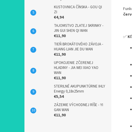
KUSTOVNICA ČÍNSKA - GOU QI
Funk
ZI
červ
€4,94
TAJOMSTVO ZLATEJ SKRINKY -
JIN GUI SHEN QI WAN
€11,90
✅
Kľ
TIEŇ BROKÁTOVÉHO ZÁVOJA -
HUANG LIAN JIE DU WAN
€11,90
UPOKOJENIE ZČERENEJ
HLADINY - JIA WEI XIAO YAO
WAN
€11,90
STERILNÉ AKUPUNKTÚRNE IHLY
Energy 0,18x25mm
€5,54
ZÁZEMIE VÝCHODNEJ RÍŠE - YI
GAN WAN
€11,90