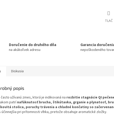
TLAČ
Doručenie do druhého dňa
Garancia doručeni
na akúkoľvek adresu
nepoškodeného tova
s
Diskusia
robný popis
o často užívanú zmes, ktorá je indikovaná na
rozbitie stagnácie QI pečen
nakom patrí
nafúknutosť brucha, štikútavka, grganie a plynatosť, bru
kovitá stolica, poruchy trávenia a chladné končatiny so začervena
 účinnejšia pri prítomnosti vlhka, pretože obsahuje aromatické zložky.