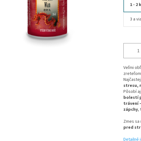
1 - 2 
3 a vi
Veľmi ob
zreteľom
Najčaste
stresu, 
Pôsobí a
bolestí 
trávení 
zápchy
,
Zmes sa
pred str
Detailné 