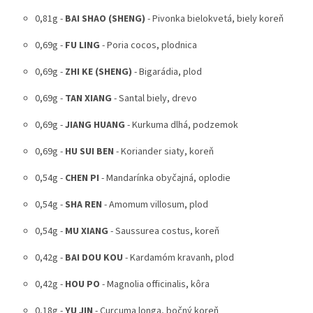
0,81g -
BAI SHAO (SHENG)
- Pivonka bielokvetá, biely koreň
0,69g -
FU LING
- Poria cocos, plodnica
0,69g -
ZHI KE (SHENG)
- Bigarádia, plod
0,69g -
TAN XIANG
- Santal biely, drevo
0,69g -
JIANG HUANG
- Kurkuma dlhá, podzemok
0,69g -
HU SUI BEN
- Koriander siaty, koreň
0,54g -
CHEN PI
- Mandarínka obyčajná, oplodie
0,54g -
SHA REN
- Amomum villosum, plod
0,54g -
MU XIANG
- Saussurea costus, koreň
0,42g -
BAI DOU KOU
- Kardamóm kravanh, plod
0,42g -
HOU PO
- Magnolia officinalis, kôra
0,18g -
YU JIN
- Curcuma longa, bočný koreň