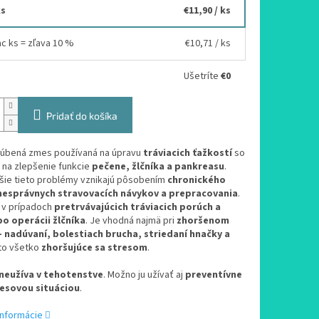
ks
€11,90
/ ks
ac ks = zľava 10 %
€10,71
/ ks
Ušetríte
€0
Pridať do košíka
ľúbená zmes používaná na úpravu
tráviacich ťažkostí
so
 na zlepšenie funkcie
pečene, žlčníka a pankreasu
.
jšie tieto problémy vznikajú pôsobením
chronického
nesprávnych stravovacích návykov a prepracovania
.
j v prípadoch
pretrvávajúcich tráviacich porúch a
po operácii žlčníka
. Je vhodná najmä pri
zhoršenom
– nadúvaní, bolestiach brucha, striedaní hnačky a
 to všetko
zhoršujúce sa stresom
.
neužíva v tehotenstve
. Možno ju užívať aj
preventívne
esovou situáciou
.
informácie