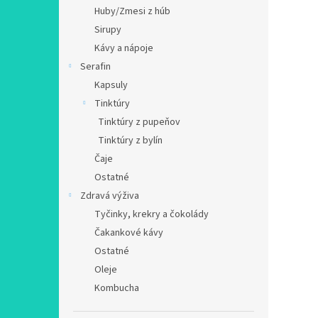
Huby/Zmesi z húb
Sirupy
Kávy a nápoje
Serafin
Kapsuly
Tinktúry
Tinktúry z pupeňov
Tinktúry z bylín
Čaje
Ostatné
Zdravá výživa
Tyčinky, krekry a čokolády
Čakankové kávy
Ostatné
Oleje
Kombucha