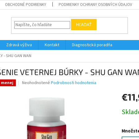
OBCHODNÉ PODMIENKY
PODMIENKY OCHRANY OSOBNÝCH ÚDAJOV
HĽADAŤ
Zdravá výživa
Kontakt
Diagnostická poradňa
Y - SHU GAN WAN
ŠENIE VETERNEJ BÚRKY - SHU GAN WA
Priemerné
Neohodnotené
Podrobnosti hodnotenia
a menej
hodnotenie
produktu
€11
je
0,0
Jednotk
Skla
z
cena:
5
hviezdičiek.
Množste