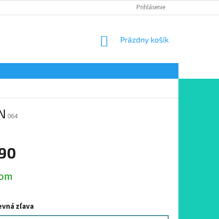
Prihlásenie
NÁKUPNÝ
Prázdny košík
KOŠÍK
N
064
,90
ová
dom
vná zľava