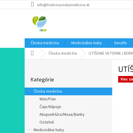
Prejsť
info@tradicnacinskamedicina.sk
na
obsah
Čínska medicína
Medicinálne huby
Serafin
Domov
Čínska medicína
UTÍŠENIE VETERNEJ BÚRK
B
UTÍ
o
Preskočiť
č
Kategórie
kategórie
Viac z
n
ý
Čínska medicína
p
Wan/Pian
a
Čaje/Nápoje
n
e
Akupunktúra/Moxa/Banky
l
Ostatné
Medicinálne huby