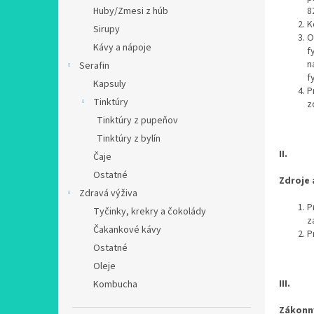
Huby/Zmesi z húb
8
K
Sirupy
O
Kávy a nápoje
f
n
Serafin
f
Kapsuly
P
Tinktúry
z
Tinktúry z pupeňov
Tinktúry z bylín
II.
Čaje
Ostatné
Zdroje 
Zdravá výživa
P
Tyčinky, krekry a čokolády
z
Čakankové kávy
P
Ostatné
Oleje
III.
Kombucha
Zákonný