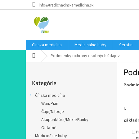
Prejsť
info@tradicnacinskamedicina.sk
na
obsah
Čínska medicína
Medicinálne huby
Serafin
Domov
Podmienky ochrany osobných údajov
B
Pod
o
Preskočiť
č
Kategórie
kategórie
Podmie
n
ý
Čínska medicína
p
Wan/Pian
a
I.
Čaje/Nápoje
n
e
Akupunktúra/Moxa/Banky
Základ
l
Ostatné
P
Medicinálne huby
p