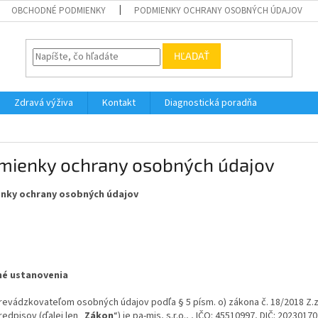
OBCHODNÉ PODMIENKY
PODMIENKY OCHRANY OSOBNÝCH ÚDAJOV
HĽADAŤ
Zdravá výživa
Kontakt
Diagnostická poradňa
mienky ochrany osobných údajov
nky ochrany osobných údajov
né ustanovenia
revádzkovateľom osobných údajov podľa § 5 písm. o) zákona č. 18/2018 Z.z
redpisov (ďalej len „
Zákon
“) je pa-mis, s.r.o., , IČO: 45510997, DIČ: 20230