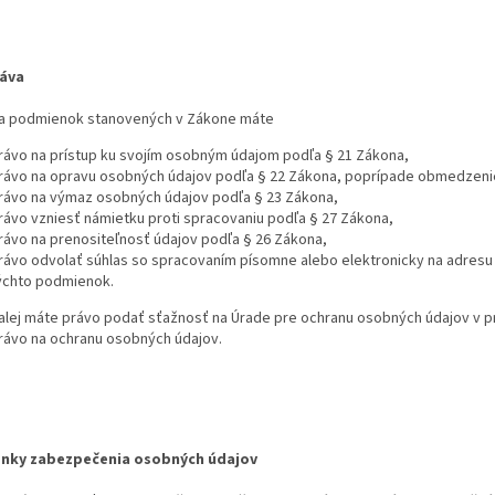
ráva
a podmienok stanovených v Zákone máte
rávo na prístup ku svojím osobným údajom podľa § 21 Zákona,
rávo na opravu osobných údajov podľa § 22 Zákona, poprípade obmedzenie
rávo na výmaz osobných údajov podľa § 23 Zákona,
rávo vzniesť námietku proti spracovaniu podľa § 27 Zákona,
rávo na prenositeľnosť údajov podľa § 26 Zákona,
rávo odvolať súhlas so spracovaním písomne alebo elektronicky na adresu a
ýchto podmienok.
alej máte právo podať sťažnosť na Úrade pre ochranu osobných údajov v p
rávo na ochranu osobných údajov.
nky zabezpečenia osobných údajov