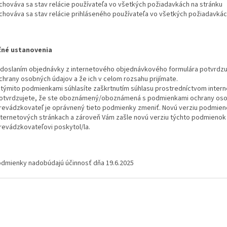
chováva sa stav relácie používateľa vo všetkých požiadavkách na stránku
chováva sa stav relácie prihláseného používateľa vo všetkých požiadavkác
čné ustanovenia
doslaním objednávky z internetového objednávkového formulára potvrdz
chrany osobných údajov a že ich v celom rozsahu prijímate.
 týmito podmienkami súhlasíte zaškrtnutím súhlasu prostredníctvom intern
otvrdzujete, že ste oboznámený/oboznámená s podmienkami ochrany osobný
revádzkovateľ je oprávnený tieto podmienky zmeniť. Novú verziu podmieno
nternetových stránkach a zároveň Vám zašle novú verziu týchto podmienok 
revádzkovateľovi poskytol/la.
odmienky nadobúdajú účinnosť dňa 19.6.2025