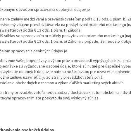
ákonným dôvodom spracovania osobných údajov je
lnenie zmluvy medzi Vami a prevádzkovateľom podľa § 13 ods. 1 písm. b) Z
právnený záujem prevádzkovateľa na poskytovaní priameho marketingu (n
ewsletterov) podľa § 13 ods. 1 písm. f) Zákona,
áš súhlas so spracovaním pre účely poskytovania priameho marketingu (n
ewsletterov) podľa § 13 ods. 1 písm. a) Zákona v prípade, že nedošlo k obj
čelom spracovania osobných údajov je
ybavenie Vašej objednávky a výkon práv a povinností vyplývajúcich zo zm
bjednávke sú vyžadované osobné údaje, ktoré sú nutné pre úspešné vybav
oskytnutie osobných údajov je nutnou požiadavkou pre uzavretie a plnenie
ožné zmluvu uzavrieť či ju zo strany prevádzkovateľa plniť,
asielanie obchodných oznamov a výkon ďalších marketingových aktivít.
o strany prevádzkovateľa nedochádza / dochádza k automatickému individ
 takým spracovaním ste poskytol/la svoj výslovný súhlas.
chovávania osobných údajov