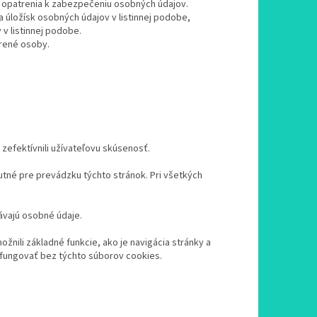
é opatrenia k zabezpečeniu osobných údajov.
a úložísk osobných údajov v listinnej podobe,
v listinnej podobe.
erené osoby.
zefektívnili užívateľovu skúsenosť.
tné pre prevádzku týchto stránok. Pri všetkých
ávajú osobné údaje.
nili základné funkcie, ako je navigácia stránky a
fungovať bez týchto súborov cookies.