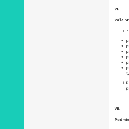
VI.
Vaše p
Z
p
p
p
p
p
p
t
Ď
p
VII.
Podmie