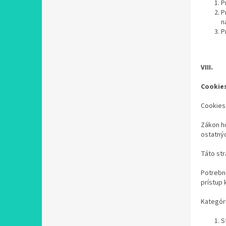
P
P
n
P
VIII.
Cookie
Cookies 
Zákon h
ostatný
Táto str
Potrebné
prístup
Kategóri
S