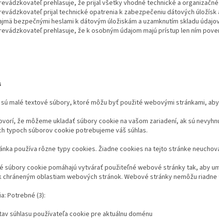
revádzkovateľ prehlasuje, že prijal všetky vhodné technické a organizačn
revádzkovateľ prijal technické opatrenia k zabezpečeniu dátových úložísk 
ajmä bezpečnými heslami k dátovým úložiskám a uzamknutím skladu údajov 
revádzkovateľ prehlasuje, že k osobným údajom majú prístup len ním pov
s
sú malé textové súbory, ktoré môžu byť použité webovými stránkami, aby 
ovorí, že môžeme ukladať súbory cookie na vašom zariadení, ak sú nevyhnu
ch typoch súborov cookie potrebujeme váš súhlas.
ánka používa rôzne typy cookies. Žiadne cookies na tejto stránke neuchov
 súbory cookie pomáhajú vytvárať použiteľné webové stránky tak, aby umož
 k chráneným oblastiam webových stránok. Webové stránky nemôžu riadne 
a: Potrebné (3):
tav súhlasu používateľa cookie pre aktuálnu doménu