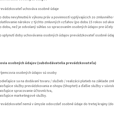
revádzkovateľ uchováva osobné údaje
o dobu nevyhnutnú k výkonu práv a povinností vyplývajúcich zo zmluvného
platňovanie nárokov z týchto zmluvných vzťahov (po dobu 15 rokov od uko
o dobu, než je odvolaný súhlas so spracovaním osobných údajov pre účely 
o uplynutí doby uchovávania osobných údajov prevádzkovateľ osobné úda
ovia osobných údajov (subdodávatelia prevádzkovateľa)
ríjemcovia osobných údajov sú osoby
odieľajúce sa na dodávaní tovaru / služieb / realizácii platieb na základe zm
aisťujúce služby prevádzkovania e-shopu (Shoptet) a ďalšie služby v súvis
aisťujúce spracovanie účtovníctva,
aisťujúce marketingové služby.
revádzkovateľ nemá v úmysle odovzdať osobné údaje do tretej krajiny (do 