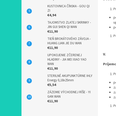
KUSTOVNICA ČÍNSKA - GOU QI
P
ZI
€4,94
p
u
TAJOMSTVO ZLATEJ SKRINKY -
JIN GUI SHEN QI WAN
p
€11,90
P
TIEŇ BROKÁTOVÉHO ZÁVOJA -
HUANG LIAN JIE DU WAN
€11,90
V.
UPOKOJENIE ZČERENEJ
HLADINY - JIA WEI XIAO YAO
WAN
Príjemc
€11,90
P
STERILNÉ AKUPUNKTÚRNE IHLY
Energy 0,18x25mm
p
€5,54
z
ZÁZEMIE VÝCHODNEJ RÍŠE - YI
z
GAN WAN
z
€11,90
P