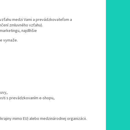
 vzťahu medzi Vami a prevádzkovateľom a
nčení zmluvného vzťahu).
marketingu, najdlhšie
je vymaže.
luvy,
losti s prevádzkovaním e-shopu,
krajiny mimo EU) alebo medzinárodnej organizácii.