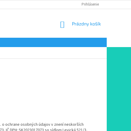
Prihlásenie
NÁKUPNÝ
Prázdny košík
KOŠÍK
. o ochrane osobných údajov v znení neskorších
17073, IČ DPH: SK2023017073 so sídlom Levická 521/3,