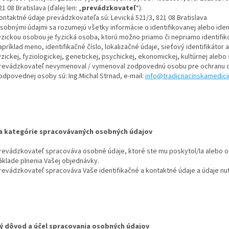
21 08 Bratislava (ďalej len: „
prevádzkovateľ
“).
ontaktné údaje prevádzkovateľa sú: Levická 521/3, 821 08 Bratislava
sobnými údajmi sa rozumejú všetky informácie o identifikovanej alebo ident
yzickou osobou je fyzická osoba, ktorú možno priamo či nepriamo identifiko
apríklad meno, identifikačné číslo, lokalizačné údaje, sieťový identifikáto
yzickej, fyziologickej, genetickej, psychickej, ekonomickej, kultúrnej alebo
revádzkovateľ nevymenoval / vymenoval zodpovednú osobu pre ochranu o
odpovednej osoby sú: Ing.Michal Strnad, e-mail:
info@tradicnacinskamedici
a kategórie spracovávaných osobných údajov
revádzkovateľ spracováva osobné údaje, ktoré ste mu poskytol/la alebo o
áklade plnenia Vašej objednávky.
revádzkovateľ spracováva Vaše identifikačné a kontaktné údaje a údaje nut
 dôvod a účel spracovania osobných údajov