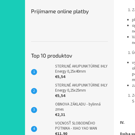
Z
Prijímame online platby
p
o
n
V
n
Ú
Top 10 produktov
v
STERILNÉ AKUPUNKTÚRNE IHLY
o
Energy 0,25x40mm
p
€5,54
m
STERILNÉ AKUPUNKTÚRNE IHLY
z
Energy 0,25x25mm
Z
€5,54
S
OBNOVA ZÁKLADU - bylinná
zmes
€2,31
IV.
VOĽNOSŤ SLOBODNÉHO
PÚTNIKA - XIAO YAO WAN
€11,90
Doba u