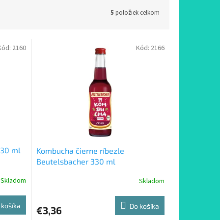
5
položiek celkom
Kód:
2160
Kód:
2166
330 ml
Kombucha čierne ríbezle
Beutelsbacher 330 ml
Skladom
Skladom
Priemerné
hodnotenie
produktu
 košíka
Do košíka
€3,36
je
5,0