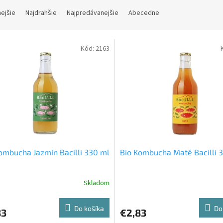
nejšie
Najdrahšie
Najpredávanejšie
Abecedne
Kód:
2163
ombucha Jazmín Bacilli 330 ml
Bio Kombucha Maté Bacilli 
Skladom
erné
Priemerné
tenie
hodnotenie
ktu
produktu
Do košíka
Do
83
€2,83
je
5,0