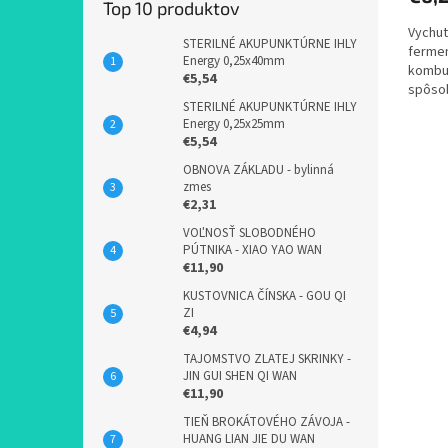
Top 10 produktov
5,0
Vychutn
z
STERILNÉ AKUPUNKTÚRNE IHLY
fermen
5
Energy 0,25x40mm
kombuc
hviezd
€5,54
spôsob
STERILNÉ AKUPUNKTÚRNE IHLY
Svojou
Energy 0,25x25mm
€5,54
OBNOVA ZÁKLADU - bylinná
zmes
€2,31
VOĽNOSŤ SLOBODNÉHO
PÚTNIKA - XIAO YAO WAN
€11,90
KUSTOVNICA ČÍNSKA - GOU QI
ZI
€4,94
TAJOMSTVO ZLATEJ SKRINKY -
JIN GUI SHEN QI WAN
€11,90
TIEŇ BROKÁTOVÉHO ZÁVOJA -
HUANG LIAN JIE DU WAN