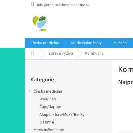
Prejsť
info@tradicnacinskamedicina.sk
na
obsah
Čínska medicína
Medicinálne huby
Serafin
Domov
Zdravá výživa
Kombucha
B
Kom
o
Preskočiť
č
Kategórie
kategórie
Najpr
n
ý
Čínska medicína
p
Wan/Pian
a
Čaje/Nápoje
n
e
Akupunktúra/Moxa/Banky
l
Ostatné
Medicinálne huby