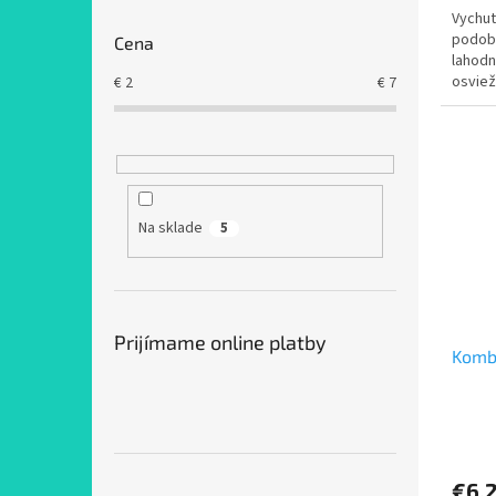
Vychut
z
podob
5
Cena
lahodn
hviezd
osviež
€
2
€
7
podman
Na sklade
5
Prijímame online platby
Kombu
Priem
hodno
produ
€6,
je