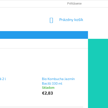
Prihlásenie
NÁKUPNÝ
Prázdny košík
KOŠÍK
 2 l
Bio Kombucha Jazmín
Bacilli 330 ml
Skladom
€2,83