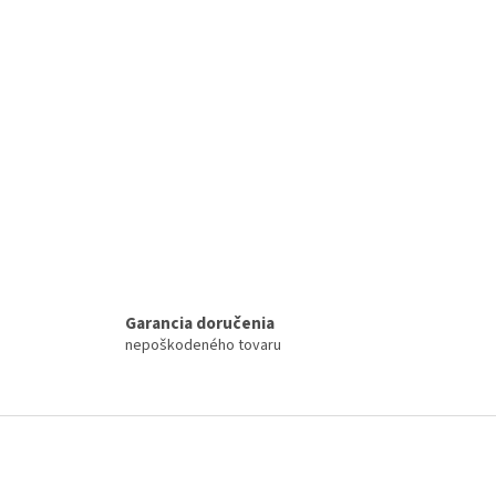
i
s
u
Garancia doručenia
nepoškodeného tovaru