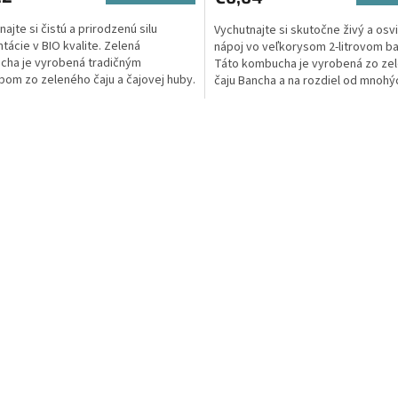
5,0
ajte si čistú a prirodzenú silu
Vychutnajte si skutočne živý a osv
z
tácie v BIO kvalite. Zelená
nápoj vo veľkorysom 2-litrovom ba
5
ha je vyrobená tradičným
Táto kombucha je vyrobená zo ze
ičiek.
hviezdičiek.
om zo zeleného čaju a čajovej huby.
čaju Bancha a na rozdiel od mnohý
 chuťou jemne pripomína...
produktov na...
O
v
l
á
d
a
c
i
e
p
r
v
k
y
v
ý
p