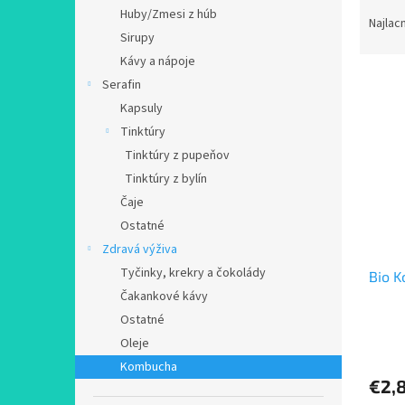
R
Huby/Zmesi z húb
a
Najlac
Sirupy
d
e
Kávy a nápoje
V
n
Serafin
ý
i
Kapsuly
p
e
Tinktúry
i
p
Tinktúry z pupeňov
s
r
p
Tinktúry z bylín
o
r
d
Čaje
o
u
Ostatné
d
k
Zdravá výživa
u
t
Tyčinky, krekry a čokolády
Bio K
k
o
Čakankové kávy
t
v
o
Ostatné
Priem
v
Oleje
hodno
Kombucha
produ
€2,
je
5,0