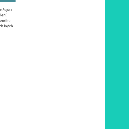
iežujúci
lení.
leného
ch iných