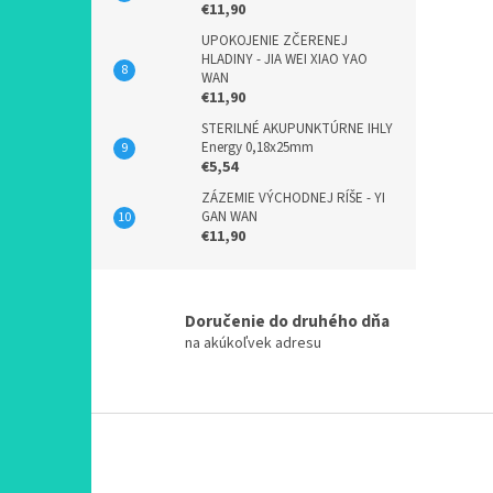
€11,90
UPOKOJENIE ZČERENEJ
HLADINY - JIA WEI XIAO YAO
WAN
€11,90
STERILNÉ AKUPUNKTÚRNE IHLY
Energy 0,18x25mm
€5,54
ZÁZEMIE VÝCHODNEJ RÍŠE - YI
GAN WAN
€11,90
Doručenie do druhého dňa
na akúkoľvek adresu
Z
á
p