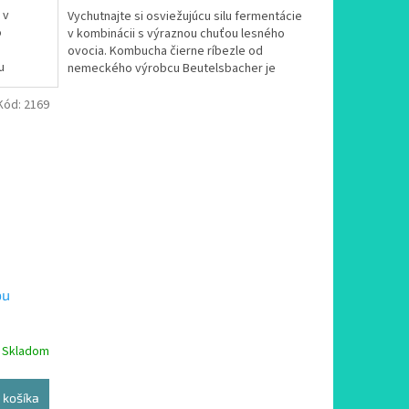
 v
Vychutnajte si osviežujúcu silu fermentácie
z
o
v kombinácii s výraznou chuťou lesného
5
ovocia. Kombucha čierne ríbezle od
hviezdičiek.
u
nemeckého výrobcu Beutelsbacher je
emitou...
prémiový fermentovaný...
Kód:
2169
ou
Skladom
 košíka