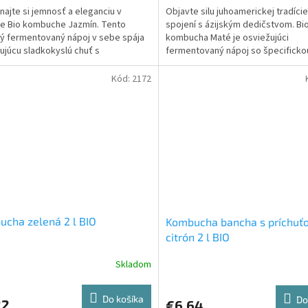
najte si jemnosť a eleganciu v
Objavte silu juhoamerickej tradície
z
e Bio kombuche Jazmín. Tento
spojení s ázijským dedičstvom. Bi
5
ý fermentovaný nápoj v sebe spája
kombucha Maté je osviežujúci
ičiek.
hviezdičiek.
ujúcu sladkokyslú chuť s
fermentovaný nápoj so špecificko
ivou vôňou jazmínových kvetov.
sladkokyslou chuťou a príjemnou z
Kód:
2172
cha zelená 2 l BIO
Kombucha bancha s príchuť
citrón 2 l BIO
Skladom
erné
Priemerné
tenie
hodnotenie
ktu
produktu
Do košíka
Do
22
€6,64
je