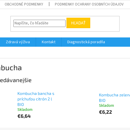
OBCHODNÉ PODMIENKY
PODMIENKY OCHRANY OSOBNÝCH ÚDAJOV
HĽADAŤ
Zdravá výživa
Kontakt
Diagnostická poradňa
bucha
edávanejšie
Kombucha bancha s
Kombucha zelená
príchuťou citrón 2 l
BIO
BIO
Skladom
Skladom
€6,22
€6,64