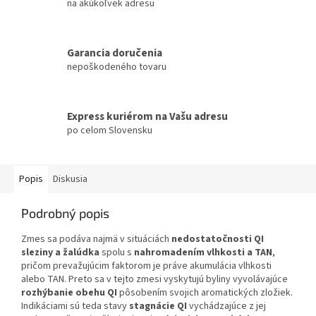
na akúkoľvek adresu
Garancia doručenia
nepoškodeného tovaru
Express kuriérom na Vašu adresu
po celom Slovensku
Popis
Diskusia
Podrobný popis
Zmes sa podáva najmä v situáciách
nedostatočnosti QI
sleziny a žalúdka
spolu s
nahromadením vlhkosti a TAN
,
pričom prevažujúcim faktorom je práve akumulácia vlhkosti
alebo TAN. Preto sa v tejto zmesi vyskytujú byliny vyvolávajúce
rozhýbanie obehu QI
pôsobením svojich aromatických zložiek.
Indikáciami sú teda stavy
stagnácie QI
vychádzajúce z jej