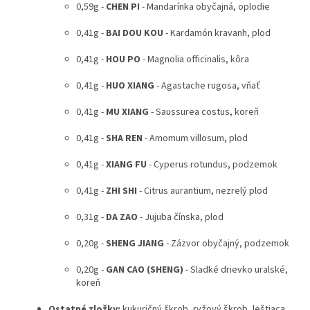
0,59g -
CHEN PI
- Mandarínka obyčajná, oplodie
0,41g -
BAI DOU KOU
- Kardamón kravanh, plod
0,41g -
HOU PO
- Magnolia officinalis, kôra
0,41g -
HUO XIANG
- Agastache rugosa, vňať
0,41g -
MU XIANG
- Saussurea costus, koreň
0,41g -
SHA REN
- Amomum villosum, plod
0,41g -
XIANG FU
- Cyperus rotundus, podzemok
0,41g -
ZHI SHI
- Citrus aurantium, nezrelý plod
0,31g -
DA ZAO
- Jujuba čínska, plod
0,20g -
SHENG JIANG
- Zázvor obyčajný, podzemok
0,20g -
GAN CAO (SHENG)
- Sladké drievko uralské,
koreň
Ostatné zložky:
kukuričný škrob, ryžový škrob, leštiaca