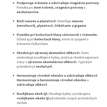
Podporuje trávenie a odstraňuje stagnáciu potravy:
Pomáha pri
zlom trávení, stagnácii potravy
a
nechutenstve
.
Rieši nauzeu a plynatosť:
Zmierňuje
nauzeu
(nevoľnosť), plynatosť, štikútanie a grganie
.
Pomáha pri bolestiach hlavy súvisiacich s trávením:
Účinná aj pri
bolestiach hlavy
, ktoré sú spojené s
tráviacimi ťažkosťami.
Vhodná pri výraznej akumulácii vlhkosti:
Zmes
neobsahuje posilňujúce byliny, preto je vhodná najmä pre
stavy s
výraznou akumuláciou vlhkosti
. Typickým
príznakom je
nechuť piť
.
Harmonizuje stredné ohnisko a odstraňuje vlhkosť:
Harmonizuje a harmonizuje stredné ohnisko
a
odstraňuje vlhkosť
.
Rozhýbava obeh QI:
Obsahuje byliny vyvolávajúce
rozhýbanie obehu QI
pôsobením svojich aromatických
zložiek.