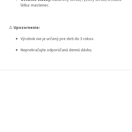
látka: mastenec.
⚠️
Upozornenie:
Výrobok nie je určený pre deti do 3 rokov.
Neprekračujte odporúčanú dennú dávku.
Z
á
p
ä
t
i
e