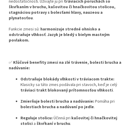
nedostatočnosti. Užívajte ju pri
tráviacich poruchách so
škvŕkaním v bruchu, kašovitou či hnačkovitou stolicou,
stagnáciou potravy s bolesťami hlavy, nauzeou a
plynatosťou
.
Funkcie zmesi sú:
harmonizuje stredné ohnisko a
odstraňuje vlhkosť
.
Jazyk je bledý s bielym mastným
povlakom.
✅
Kľúčové benefity zmesi na zlé trávenie, bolesti brucha a
nadúvanie:
Odstraňuje blokády vlhkosti v tráviacom trakte:
Klasicky sa táto zmes podávala pri stavoch, keď je celý
tráviaci trakt blokovaný prítomnosťou vlhkosti
.
Zmierňuje bolesti brucha a nadúvanie:
Pomáha pri
bolestiach brucha a nadúvaní po jedle
.
Reguluje stolicu:
Účinná pri
kašovitej či hnačkovitej
stolici
a
škvŕkaní v bruchu
.