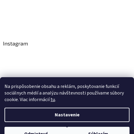
Instagram
Na prispôsobenie obsahu a reklám, poskytovanie funkcií
Sledovať na Instagrame
sociálnych médií a analýzu návštevnosti používame súbory
cookie. Viac informácií
tu
.
Vytvoril Shoptet
Nastavenie
Copyright 2026
Tradičná čínska medicína
. Všetky práva