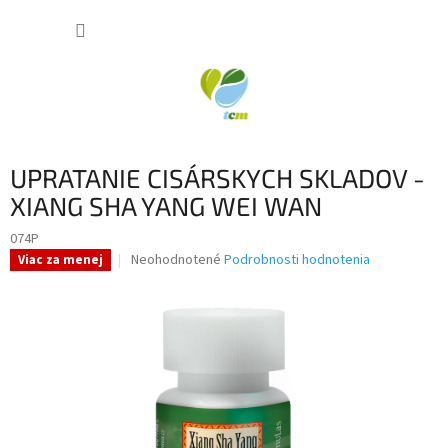
Prejsť
NÁKUP
na
obsah
KOŠÍK
UPRATANIE CISÁRSKYCH SKLADOV -
XIANG SHA YANG WEI WAN
074P
Priemerné
Neohodnotené
Podrobnosti hodnotenia
Viac za menej
hodnotenie
produktu
je
0,0
z
5
hviezdičiek.