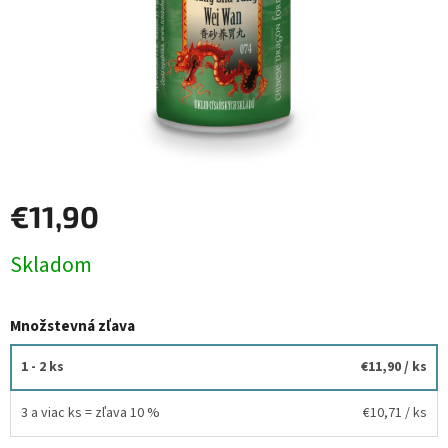
€11,90
Jednotková
Skladom
cena:
Množstevná zľava
1 - 2 ks
€11,90
/ ks
3 a viac ks = zľava 10 %
€10,71
/ ks