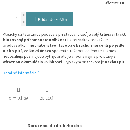
Ušetríte
€0
Pridať do košíka
Klasicky sa táto zmes podávala pri stavoch, keď je celý
tráviaci trakt
blokovaný prítomnosťou vlhkosti
. Z príznakov prevažuje
predovšetkým
nechutenstvo, ťažoba v bruchu zhoršená po jedle
alebo pití, celková únava
spojená s ťažobou celého tela. Zmes
neobsahuje posilňujúce byliny, preto je vhodná najmä pre stavy s
výraznou akumuláciou vlhkosti
. Typickým príznakom je
nechuť piť
.
Detailné informácie
OPÝTAŤ SA
ZDIEĽAŤ
Doručenie do druhého dňa