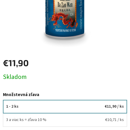
€11,90
Jednotková
Skladom
cena:
Množstevná zľava
1 - 2 ks
€11,90
/ ks
3 a viac ks = zľava 10 %
€10,71
/ ks