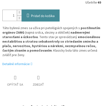
Ušetríte
€0
Pridať do košíka
Táto bylinná zmes sa užíva pri patológiách spojených s
postihnutím
orgánov ZANG
(najmä srdca, sleziny a obličiek)
nadmernými
starosťami a úzkosťou
. Tento stav je sprevádzaný
emocionálnou
nestabilitou a stratou sebakontroly so striedaním smiechu a
plaču, nervozitou, hystériou a nárekmi, nezmyselnou rečou,
častým zívaním a pomočovaním
. Klasicky bola táto zmes určená
zvlášť pre ženy.
Detailné informácie
OPÝTAŤ SA
ZDIEĽAŤ