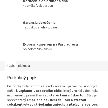
Doručenie do druhého dňa
na akúkoľvek adresu
Garancia doručenia
nepoškodeného tovaru
Express kuriérom na Vašu adresu
po celom Slovensku
Popis
Diskusia
Podrobný popis
Historicky bola táto zmes predpisovaná u pacientov, u ktorých
došlo k
vzplanutiu srdcového ohňa
, ktorý vznikol v dôsledku
nadmerného premýšľania so
starosťami a úzkosťou
. Stav je
sprevádzaný
emocionálnou nestabilitou a stratou
sebakontroly so striedaním smiechu a plaču, nervozitou,