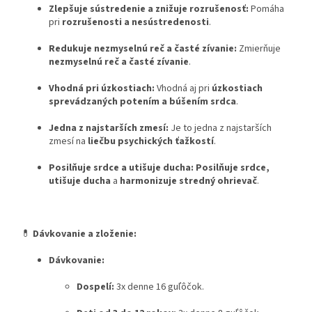
Zlepšuje sústredenie a znižuje rozrušenosť:
Pomáha
pri
rozrušenosti a nesústredenosti
.
Redukuje nezmyselnú reč a časté zívanie:
Zmierňuje
nezmyselnú reč a časté zívanie
.
Vhodná pri úzkostiach:
Vhodná aj pri
úzkostiach
sprevádzaných potením a búšením srdca
.
Jedna z najstarších zmesí:
Je to jedna z najstarších
zmesí na
liečbu psychických ťažkostí
.
Posilňuje srdce a utišuje ducha:
Posilňuje srdce,
utišuje ducha
a
harmonizuje stredný ohrievač
.
💊
Dávkovanie a zloženie:
Dávkovanie:
Dospelí:
3x denne 16 guľôčok.