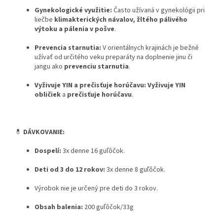
Gynekologické využitie:
Často užívaná v gynekológii pri
liečbe
klimakterických návalov, žltého pálivého
výtoku a pálenia v pošve
.
Prevencia starnutia:
V orientálnych krajinách je bežné
užívať od určitého veku preparáty na doplnenie jinu či
jangu ako
prevenciu starnutia
.
Vyživuje YIN a prečisťuje horúčavu:
Vyživuje YIN
obličiek
a
prečisťuje horúčavu
.
💊
DÁVKOVANIE:
Dospelí:
3x denne 16 guľôčok.
Deti od 3 do 12 rokov:
3x denne 8 guľôčok.
Výrobok nie je určený pre deti do 3 rokov.
Obsah balenia:
200 guľôčok/33g