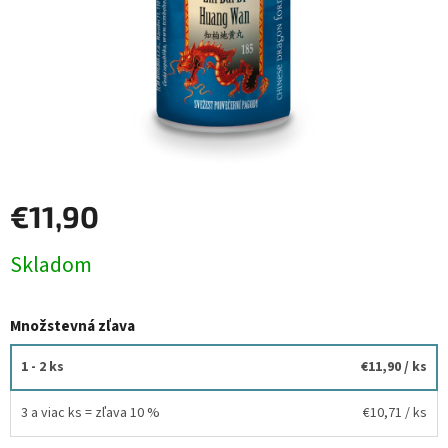
€11,90
Jednotková
Skladom
cena:
Množstevná zľava
1 - 2 ks
€11,90
/ ks
3 a viac ks = zľava 10 %
€10,71
/ ks