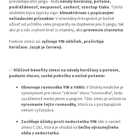
prevládajúceho jangu - teda
návaly horúčavy, potenie,
podráždenosť, nespavosť, suchosť, vzostup tlaku
. Týmto
obdobím býva typicky napr.
klimaktérium s popísanými
nežiaducimi príznakmi
. V orientálnych krajinách je bežné
užívať od určitého veku preparáty na doplnenie jinu či jangu, tak
ako je u nás zvykom brať si vitamíny, ako
prevenciu starnutia
.
Funkcie zmesi sú:
vyživuje YIN obličiek, prečisťuje
horúčavu
.
Jazyk je červený.
✅
Kľúčové benefity zmesi na návaly horúčavy a potenie,
padanie vlasov, suchú pokožku a nočné potenie:
Obnovuje rovnováhu YIN a YANG:
V čínskej medicíne je
synonymom pre slovo "zdravie" slovo "rovnováha", teda
vyváženosť medzi jinom a jangom. Táto zmes je určená na
vyrovnanie tejto rovnováhy
, ktorá sa s postupujúcim
vekom vyčerpáva.
Zosilňuje účinky proti nedostatku YIN:
Ide o variant
zmesi č.181, ktorá je vhodná na
liečbu výraznejšieho
ohňa z nedostatku
.