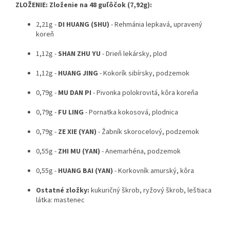
ZLOŽENIE:
Zloženie na 48 guľôčok (7,92g):
2,21g -
DI HUANG (SHU)
- Rehmánia lepkavá, upravený
koreň
1,12g -
SHAN ZHU YU
- Drieň lekársky, plod
1,12g -
HUANG JING
- Kokorík sibírsky, podzemok
0,79g -
MU DAN PI
- Pivonka polokrovitá, kôra koreňa
0,79g -
FU LING
- Pornatka kokosová, plodnica
0,79g -
ZE XIE (YAN)
- Žabník skorocelový, podzemok
0,55g -
ZHI MU (YAN)
- Anemarhéna, podzemok
0,55g -
HUANG BAI (YAN)
- Korkovník amurský, kôra
Ostatné zložky:
kukuričný škrob, ryžový škrob, leštiaca
látka: mastenec