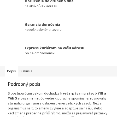
Doručenie do druhého dňa
na akúkoľvek adresu
Garancia doručenia
nepoškodeného tovaru
Express kuriérom na Vašu adresu
po celom Slovensku
Popis
Diskusia
Podrobný popis
S postupujúcim vekom dochádza k
vyčerpávaniu zásob YIN a
YANG v organizme
, čo vedie k poruche spomínanej rovnováhy,
starnutiu organizmu a oslabeniu energetických zásob. Než si
organizmus na túto zmenu zvykne a adaptuje sa na ňu, alebo
keď zmena prebehne príliš rýchlo, môžu sa prejavovať príznaky