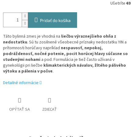
Ušetríte
€0
Pridať do košíka
Táto bylinná zmes je vhodná na
liečbu výraznejšieho ohňa z
nedostatku
. Sú tu zosilnené všeobecné príznaky nedostatku YIN a
prítomnosti horúčavy napríklad
nespavosť, nepokoj,
podráždenosť, nočné potenie, pocit horúcej hlavy súčasne so
studenými nohami
a pod. Formulácia je tiež často užívaná v
gynekológii pri liečbe
klimakterických návalov, žltého pálivého
výtoku a pálenia v pošve
.
Detailné informácie
OPÝTAŤ SA
ZDIEĽAŤ