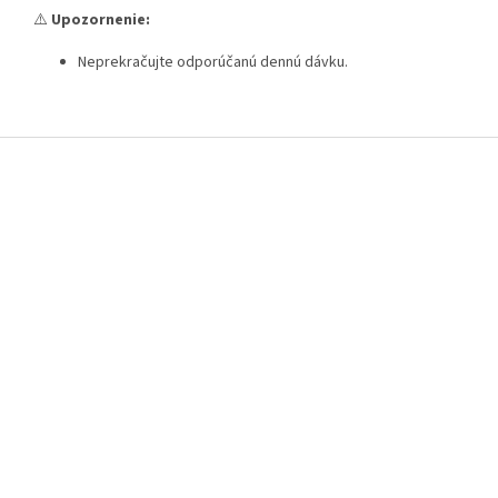
⚠️
Upozornenie:
Neprekračujte odporúčanú dennú dávku.
Z
á
p
ä
t
i
e