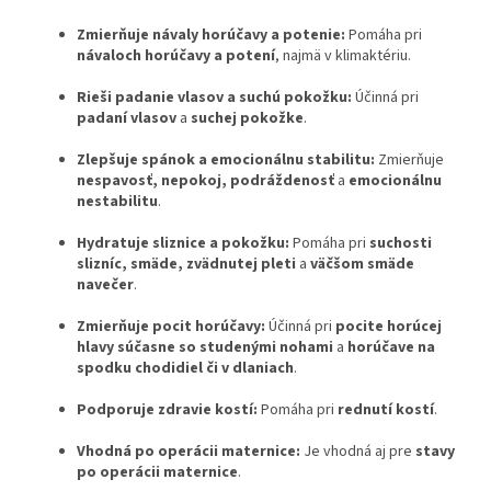
Zmierňuje návaly horúčavy a potenie:
Pomáha pri
návaloch horúčavy a potení
, najmä v klimaktériu.
Rieši padanie vlasov a suchú pokožku:
Účinná pri
padaní vlasov
a
suchej pokožke
.
Zlepšuje spánok a emocionálnu stabilitu:
Zmierňuje
nespavosť, nepokoj, podráždenosť
a
emocionálnu
nestabilitu
.
Hydratuje sliznice a pokožku:
Pomáha pri
suchosti
slizníc, smäde, zvädnutej pleti
a
väčšom smäde
navečer
.
Zmierňuje pocit horúčavy:
Účinná pri
pocite horúcej
hlavy súčasne so studenými nohami
a
horúčave na
spodku chodidiel či v dlaniach
.
Podporuje zdravie kostí:
Pomáha pri
rednutí kostí
.
Vhodná po operácii maternice:
Je vhodná aj pre
stavy
po operácii maternice
.