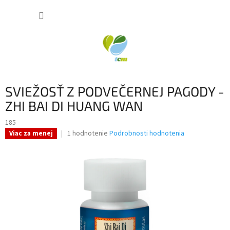
Prejsť
NÁKUP
na
obsah
KOŠÍK
SVIEŽOSŤ Z PODVEČERNEJ PAGODY -
ZHI BAI DI HUANG WAN
185
Priemerné
1 hodnotenie
Podrobnosti hodnotenia
Viac za menej
hodnotenie
produktu
je
5,0
z
5
hviezdičiek.