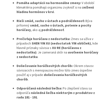
Pomáha adaptácii na hormonálne zmeny:
V období
klimaktéria pomáhajú organizmu zvyknúť si na
zníženú
hladinu hormónov v krvi
.
Rieši smäd, sucho v ústach a podráždenosť:
Býva
prítomný
smäd, sucho v ústach, potenie a pocity
horúčavy
, ako aj
podráždenosť
.
Prečisťuje horúčavu z nedostatku:
Zmes sa užíva v
prípadoch
SHEN YIN XU (nedostatok YIN obličiek)
, kde
hlavné príznaky súvisia s
XU RE (horúčavou z
nedostatku)
. Je zameraná skôr na
uvoľnenie horúčavy
z nedostatku
.
Doliečovanie horúčkovitých chorôb:
Okrem stavov
súvisiacich s menopauzou možno túto zmes úspešne
použiť aj v prípade
doliečovania horúčkovitých
chorôb
.
Odporúčaná následná liečba:
Po zlepšení stavu sa
odporúča
následná liečba niektorým z produktov z
radu 181 - 191
.