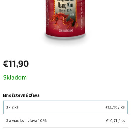
€11,90
Jednotková
Skladom
cena:
Množstevná zľava
1 - 2 ks
€11,90
/ ks
3 a viac ks = zľava 10 %
€10,71
/ ks