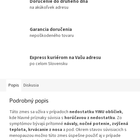
Doručenie do druhého dňa
na akúkoľvek adresu
Garancia doručenia
nepoškodeného tovaru
Express kuriérom na Vašu adresu
po celom Slovensku
Popis
Diskusia
Podrobný popis
Táto zmes sa užíva v prípadoch
nedostatku YINU obličiek
,
kde hlavné príznaky súvisia s
horúčavou z nedostatku
. Zo
symptómov bývajú prítomné
návaly, nočné potenie, zvýšená
teplota, krvácanie z nosa
a pod. Okrem stavov súvisiacich s
menopauzou možno túto zmes úspešne použiť aj v prípade