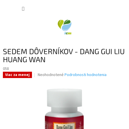
Prejsť
NÁKUP
na
obsah
KOŠÍK
SEDEM DÔVERNÍKOV - DANG GUI LIU
HUANG WAN
058
Priemerné
Neohodnotené
Podrobnosti hodnotenia
Viac za menej
hodnotenie
produktu
je
0,0
z
5
hviezdičiek.