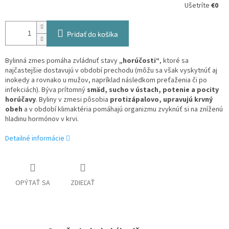
Ušetríte
€0
Pridať do košíka
Bylinná zmes pomáha zvládnuť stavy
„horúčosti“
, ktoré sa
najčastejšie dostavujú v období prechodu (môžu sa však vyskytnúť aj
inokedy a rovnako u mužov, napríklad následkom preťaženia či po
infekciách). Býva prítomný
smäd, sucho v ústach, potenie a pocity
horúčavy
. Byliny v zmesi pôsobia
protizápalovo, upravujú krvný
obeh
a v období klimaktéria pomáhajú organizmu zvyknúť si na zníženú
hladinu hormónov v krvi.
Detailné informácie
OPÝTAŤ SA
ZDIEĽAŤ