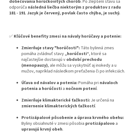
doliečovania horúčkovitých chorôb
. Po zlepšení stavu sa
odporúča
následná liečba niektorým z produktov z radu
181 - 191
.
Jazyk je červený, povlak často chýba, je suchý.
✅
Kľúčové benefity zmesi na návaly horúčavy a potenie:
Zmierňuje stavy "horúčosti":
Táto bylinná zmes
pomáha zvládnuť stavy
„horúčosti“
, ktoré sa
najčastejšie dostavujú v
období prechodu
(menopauzy)
, ale môžu sa vyskytnúť aj inokedy a u
mužov, napríklad následkom preťaženia či po infekciách.
Úľava od návalov a potenia:
Pomáha pri
návaloch
potenia a horúčosti
a
nočnom potení
.
Zmierňuje klimakterické ťažkosti:
Je určená na
zmiernenie klimakterických ťažkostí
.
Protizápalové pôsobenie a úprava krvného obehu:
Byliny obsiahnuté v zmesi pôsobia
protizápalovo
a
upravujú krvný obeh
.