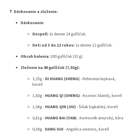
💊
Dávkovanie a zloženie:
Dávkovanie:
Dospelí:
2x denne 24 guľôčok.
Deti od 3 do 12 rokov:
2x denne 12 guľôčok.
Obsah balenia:
200 guľôčok (33 g).
Zloženie na 48 guľôčok (7,92g):
3,25g -
DI HUANG (SHENG)
- Rehmania lepkavá,
koreň
1,63g -
HUANG QI (SHENG)
- Kozinec blanitý, koreň
1,08g -
HUANG QIN (JIU)
- Šišak bajkalský, koreň
0,81g -
HUANG BAI (YAN)
- Korkovník amurský, kôra
0,58g -
DANG GUI
- Angelica sinensis, koreň