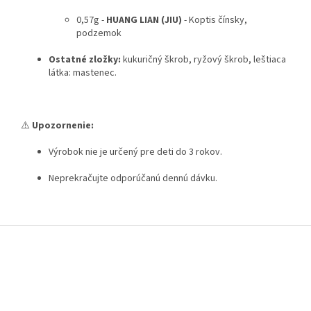
0,57g -
HUANG LIAN (JIU)
- Koptis čínsky,
podzemok
Ostatné zložky:
kukuričný škrob, ryžový škrob, leštiaca
látka: mastenec.
⚠️
Upozornenie:
Výrobok nie je určený pre deti do 3 rokov.
Neprekračujte odporúčanú dennú dávku.
Z
á
p
ä
t
i