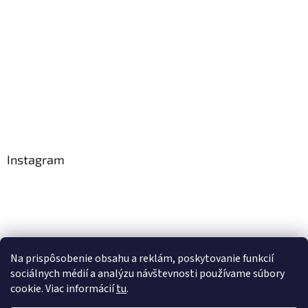
e
Instagram
Na prispôsobenie obsahu a reklám, poskytovanie funkcií
Sledovať na Instagrame
sociálnych médií a analýzu návštevnosti používame súbory
cookie. Viac informácií
tu
.