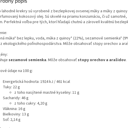
robný popis
o lahodné krekry sú vyrobené z bezlepkovej ovsenej múky a múky z quino
rfumovaný kokosový olej. Sú skvelé na priamu konzumáciu, či už samotné,
. Perfektná voľba pre tých, ktorí hľadajú chutnú a zároveň kvalitnú bezlepk
enie:
ná múka* bez lepku, voda, múka z quinoy* (22%), sezamové semienka* (9%
 *z ekologického poľnohospodárstva. Môže obsahovať stopy orechov a ara
gény:
huje
sezamové semienka
. Môže obsahovať
stopy orechov a arašidov
.
vové údaje na 100 g:
Energetická hodnota: 1924 kJ / 461 kcal
Tuky: 22 g
z toho nasýtené mastné kyseliny: 11 g
Sacharidy: 46 g
z toho cukry: 4,20 g
Vláknina: 16 g
Bielkoviny: 13 g
Soľ: 2,14 g