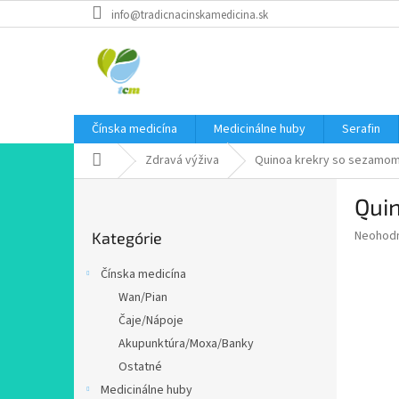
Prejsť
info@tradicnacinskamedicina.sk
na
obsah
Čínska medicína
Medicinálne huby
Serafin
Domov
Zdravá výživa
Quinoa krekry so sezamom
B
Qui
o
Preskočiť
č
Priemer
Neohod
Kategórie
kategórie
n
hodnote
ý
produkt
Čínska medicína
p
je
Wan/Pian
0,0
a
z
Čaje/Nápoje
n
5
e
Akupunktúra/Moxa/Banky
hviezdič
l
Ostatné
Medicinálne huby