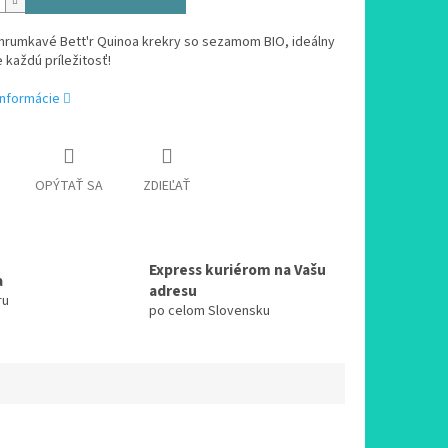
chrumkavé Bett'r Quinoa krekry so sezamom BIO, ideálny
 každú príležitosť!
informácie
OPÝTAŤ SA
ZDIEĽAŤ
Express kuriérom na Vašu
a
adresu
ru
po celom Slovensku