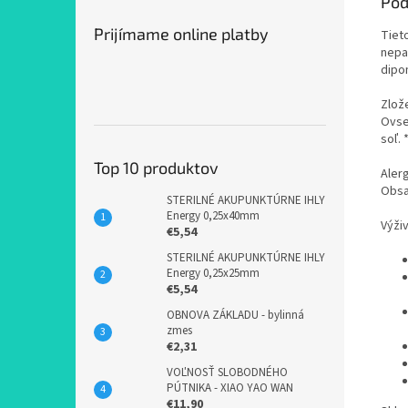
Pod
Prijímame online platby
Tiet
nepa
dipom
Zlož
Ovse
soľ.
Top 10 produktov
Aler
Obsa
STERILNÉ AKUPUNKTÚRNE IHLY
Energy 0,25x40mm
Výži
€5,54
STERILNÉ AKUPUNKTÚRNE IHLY
Energy 0,25x25mm
€5,54
OBNOVA ZÁKLADU - bylinná
zmes
€2,31
VOĽNOSŤ SLOBODNÉHO
PÚTNIKA - XIAO YAO WAN
€11,90