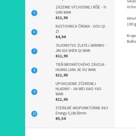
Skla
Ucho
ZÁZEMIE VÝCHODNEJ RÍŠE - YI
GAN WAN
€11,90
Hmot
100 
KUSTOVNICA ČÍNSKA - GOU QI
ZI
Kraj
€4,94
Bulh
TAJOMSTVO ZLATEJ SKRINKY -
JIN GUI SHEN QI WAN
€11,90
TIEŇ BROKÁTOVÉHO ZÁVOJA -
HUANG LIAN JIE DU WAN
€11,90
UPOKOJENIE ZČERENEJ
HLADINY - JIA WEI XIAO YAO
WAN
€11,90
STERILNÉ AKUPUNKTÚRNE IHLY
Energy 0,18x25mm
€5,54
Z