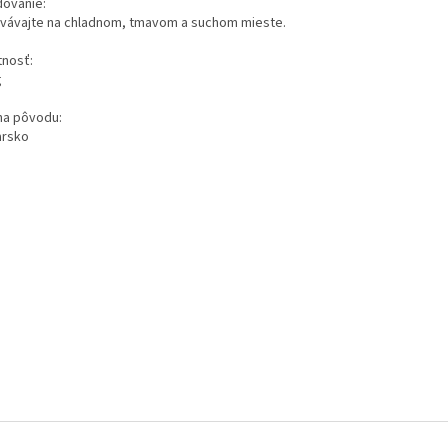
dovanie:
vávajte na chladnom, tmavom a suchom mieste.
nosť:
g
ina pôvodu:
arsko