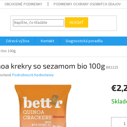
OBCHODNÉ PODMIENKY
PODMIENKY OCHRANY OSOBNÝCH ÚDAJOV
HĽADAŤ
Zdravá výživa
Kontakt
Diagnostická poradňa
 bio 100g
noa krekry so sezamom bio 100g
B82225
né
notené
Podrobnosti hodnotenia
nie
€2,
u
Jednotk
Skla
cena:
iek.