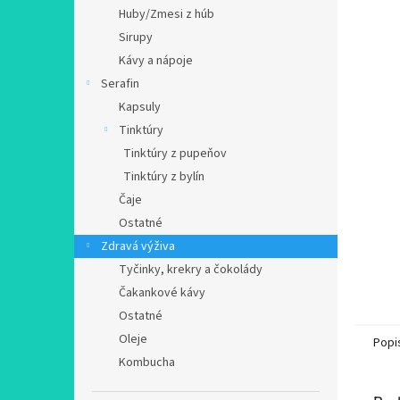
Huby/Zmesi z húb
Sirupy
Kávy a nápoje
Serafin
Kapsuly
Tinktúry
Tinktúry z pupeňov
Tinktúry z bylín
Čaje
Ostatné
Zdravá výživa
Tyčinky, krekry a čokolády
Čakankové kávy
Ostatné
Oleje
Popi
Kombucha