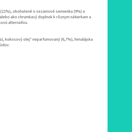
y (22%), obohatené o sezamové semienka (9%) a
 alebo ako chrumkavý doplnok k rôznym nátierkam a
ovú alternatívu.
), kokosový olej* neparfumovaný (6,7%), himalájska
šidov.