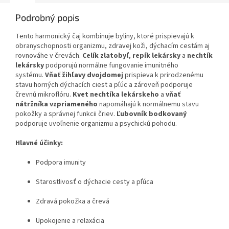
Podrobný popis
Tento harmonický čaj kombinuje byliny, ktoré prispievajú k
obranyschopnosti organizmu, zdravej koži, dýchacím cestám aj
rovnováhe v črevách.
Celík zlatobyľ
,
repík lekársky
a
nechtík
lekársky
podporujú normálne fungovanie imunitného
systému.
Vňať žihľavy dvojdomej
prispieva k prirodzenému
stavu horných dýchacích ciest a pľúc a zároveň podporuje
črevnú mikroflóru.
Kvet nechtíka lekárskeho
a
vňať
nátržníka vzpriameného
napomáhajú k normálnemu stavu
pokožky a správnej funkcii čriev.
Ľubovník bodkovaný
podporuje uvoľnenie organizmu a psychickú pohodu.
Hlavné účinky:
Podpora imunity
Starostlivosť o dýchacie cesty a pľúca
Zdravá pokožka a črevá
Upokojenie a relaxácia