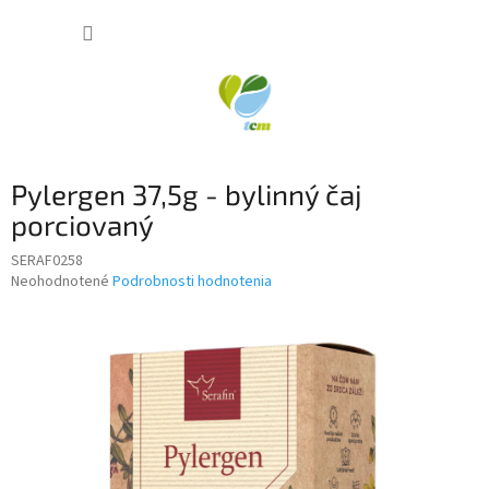
Prejsť
NÁKUP
na
obsah
KOŠÍK
Pylergen 37,5g - bylinný čaj
porciovaný
SERAF0258
Priemerné
Neohodnotené
Podrobnosti hodnotenia
hodnotenie
produktu
je
0,0
z
5
hviezdičiek.