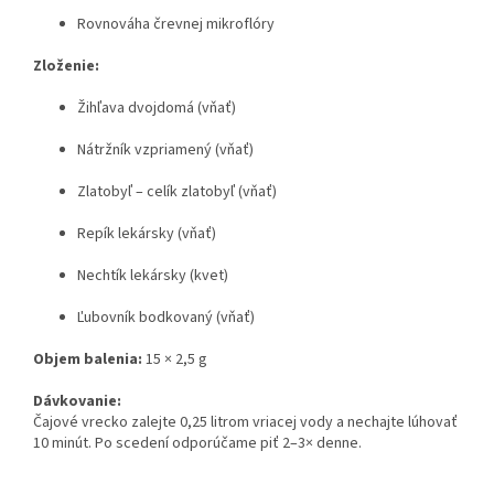
Rovnováha črevnej mikroflóry
Zloženie:
Žihľava dvojdomá (vňať)
Nátržník vzpriamený (vňať)
Zlatobyľ – celík zlatobyľ (vňať)
Repík lekársky (vňať)
Nechtík lekársky (kvet)
Ľubovník bodkovaný (vňať)
Objem balenia:
15 × 2,5 g
Dávkovanie:
Čajové vrecko zalejte 0,25 litrom vriacej vody a nechajte lúhovať
10 minút. Po scedení odporúčame piť 2–3× denne.