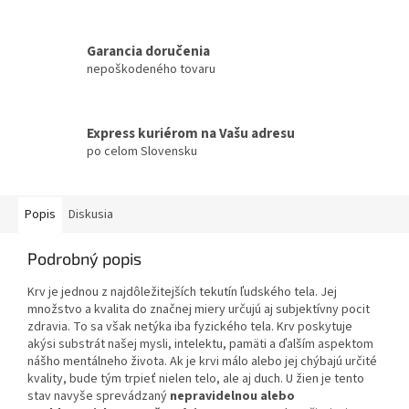
Garancia doručenia
nepoškodeného tovaru
Express kuriérom na Vašu adresu
po celom Slovensku
Popis
Diskusia
Podrobný popis
Krv je jednou z najdôležitejších tekutín ľudského tela. Jej
množstvo a kvalita do značnej miery určujú aj subjektívny pocit
zdravia. To sa však netýka iba fyzického tela. Krv poskytuje
akýsi substrát našej mysli, intelektu, pamäti a ďalším aspektom
nášho mentálneho života. Ak je krvi málo alebo jej chýbajú určité
kvality, bude tým trpieť nielen telo, ale aj duch. U žien je tento
stav navyše sprevádzaný
nepravidelnou alebo