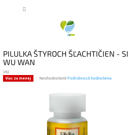
Prejsť
NÁKUP
na
obsah
KOŠÍK
PILULKA ŠTYROCH ŠĽACHTIČIEN - SI
WU WAN
161
Priemerné
Neohodnotené
Podrobnosti hodnotenia
Viac za menej
hodnotenie
produktu
je
0,0
z
5
hviezdičiek.