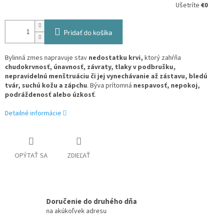
Ušetríte
€0
Pridať do košíka
Bylinná zmes napravuje stav
nedostatku krvi,
ktorý zahŕňa
chudokrvnosť, únavnosť, závraty, tlaky v podbrušku,
nepravidelnú menštruáciu či jej vynechávanie až zástavu, bledú
tvár, suchú kožu a zápchu
. Býva prítomná
nespavosť, nepokoj,
podráždenosť alebo úzkosť
.
Detailné informácie
OPÝTAŤ SA
ZDIEĽAŤ
Doručenie do druhého dňa
na akúkoľvek adresu