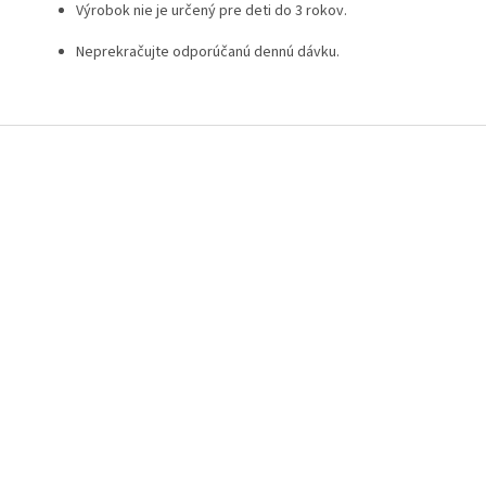
Výrobok nie je určený pre deti do 3 rokov.
Neprekračujte odporúčanú dennú dávku.
Z
á
p
ä
t
i
e