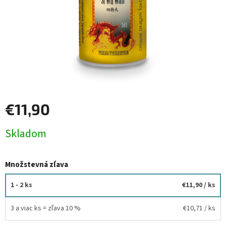
€11,90
Jednotková
Skladom
cena:
Množstevná zľava
1 - 2 ks
€11,90
/ ks
3 a viac ks = zľava 10 %
€10,71
/ ks