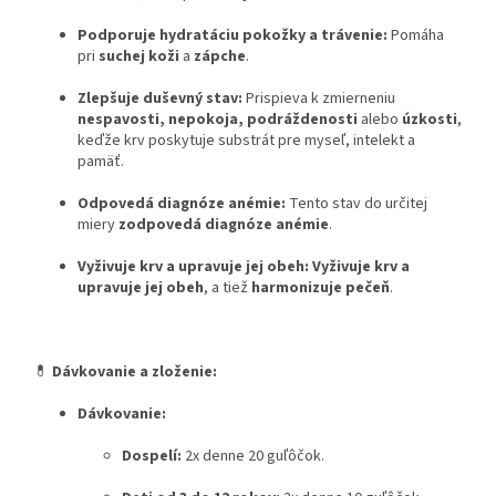
Podporuje hydratáciu pokožky a trávenie:
Pomáha
pri
suchej koži
a
zápche
.
Zlepšuje duševný stav:
Prispieva k zmierneniu
nespavosti, nepokoja, podráždenosti
alebo
úzkosti
,
keďže krv poskytuje substrát pre myseľ, intelekt a
pamäť.
Odpovedá diagnóze anémie:
Tento stav do určitej
miery
zodpovedá diagnóze anémie
.
Vyživuje krv a upravuje jej obeh:
Vyživuje krv a
upravuje jej obeh
, a tiež
harmonizuje pečeň
.
💊
Dávkovanie a zloženie:
Dávkovanie:
Dospelí:
2x denne 20 guľôčok.