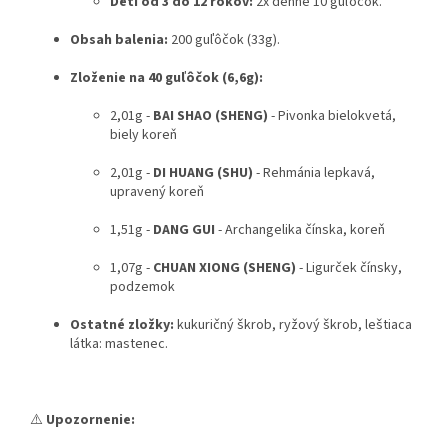
Deti od 3 do 12 rokov:
2x denne 10 guľôčok.
Obsah balenia:
200 guľôčok (33g).
Zloženie na 40 guľôčok (6,6g):
2,01g -
BAI SHAO (SHENG)
- Pivonka bielokvetá,
biely koreň
2,01g -
DI HUANG (SHU)
- Rehmánia lepkavá,
upravený koreň
1,51g -
DANG GUI
- Archangelika čínska, koreň
1,07g -
CHUAN XIONG (SHENG)
- Ligurček čínsky,
podzemok
Ostatné zložky:
kukuričný škrob, ryžový škrob, leštiaca
látka: mastenec.
⚠️
Upozornenie: