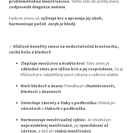
problematickou menštruáciou
. Tento stav do určitej miery
zodpovedá diagnóze anémie
.
Funkcie zmesi sú:
vyživuje krv a upravuje jej obeh,
harmonizuje pečeň
.
Jazyk je bledý.
✅
Kľúčové benefity zmesi na nedostatočnú krvotvorbu,
suchú kožu a bledosť:
Zlepšuje množstvo a kvalitu krvi:
Táto zmes je
základná zmes pre výživu krvi a jej rozprúdenie
, čo je
kľúčové pre subjektívny pocit zdravia a celkovú vitalitu.
Rieši bledosť a únavu:
Pomáha pri
chudokrvnosti,
bledosti
a
únavnosti
.
Zmierňuje závraty a tlaky v podbrušku:
Účinná pri
závratoch
a
tlakoch v podbrušku
.
Harmonizuje menštruačný cyklus:
Je vhodná pri
nepravidelnej menštruácii
, jej
vynechávaní až
zástave
, a tiež pri
slabej menštruácii
.