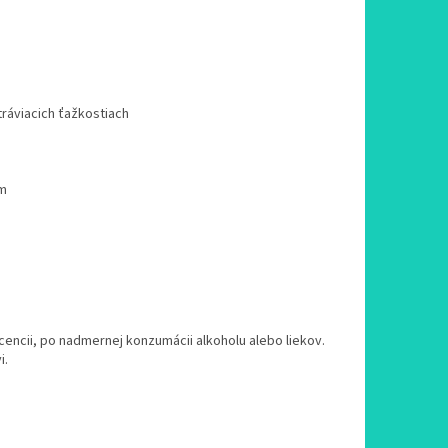
tráviacich ťažkostiach
om
cencii, po nadmernej konzumácii alkoholu alebo liekov.
i.