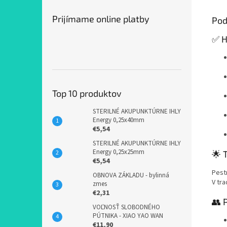
Prijímame online platby
Pod
✅ H
Top 10 produktov
STERILNÉ AKUPUNKTÚRNE IHLY
Energy 0,25x40mm
€5,54
STERILNÉ AKUPUNKTÚRNE IHLY
Energy 0,25x25mm
🌟 
€5,54
Pest
OBNOVA ZÁKLADU - bylinná
V tra
zmes
€2,31
👥 
VOĽNOSŤ SLOBODNÉHO
PÚTNIKA - XIAO YAO WAN
€11,90