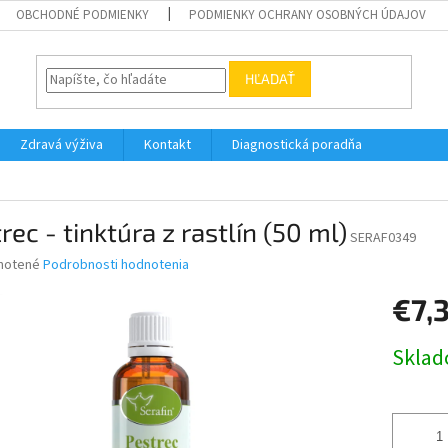
OBCHODNÉ PODMIENKY
PODMIENKY OCHRANY OSOBNÝCH ÚDAJOV
HĽADAŤ
Zdravá výživa
Kontakt
Diagnostická poradňa
rec - tinktúra z rastlín (50 ml)
SERAF0349
né
notené
Podrobnosti hodnotenia
nie
€7,
u
Jednotk
Skla
cena:
iek.