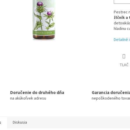
Pestrec m
žlčník a 
detoxikác
hladinu cu
Detailné 
TLAČ
Doručenie do druhého dňa
Garancia doručeni
na akúkoľvek adresu
nepoškodeného tova
s
Diskusia