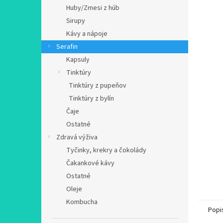
Huby/Zmesi z húb
Sirupy
Kávy a nápoje
Serafin
Kapsuly
Tinktúry
Tinktúry z pupeňov
Tinktúry z bylín
Čaje
Ostatné
Zdravá výživa
Tyčinky, krekry a čokolády
Čakankové kávy
Ostatné
Oleje
Kombucha
Popi