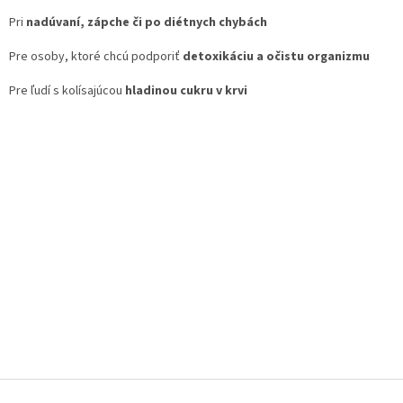
Pri
nadúvaní, zápche či po diétnych chybách
Pre osoby, ktoré chcú podporiť
detoxikáciu a očistu organizmu
Pre ľudí s kolísajúcou
hladinou cukru v krvi