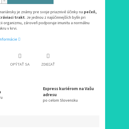
ariánsky je známy pre svoje priaznivé účinky na
pečeň,
tráviaci trakt
. Je jednou z najúčinnejších bylín pri
ii organizmu, zároveň podporuje imunitu a normálnu
kru v krvi.
informácie
OPÝTAŤ SA
ZDIEĽAŤ
Express kuriérom na Vašu
a
adresu
ru
po celom Slovensku