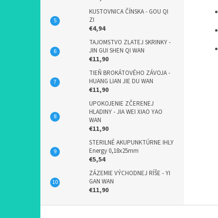
KUSTOVNICA ČÍNSKA - GOU QI
ZI
€4,94
TAJOMSTVO ZLATEJ SKRINKY -
JIN GUI SHEN QI WAN
€11,90
TIEŇ BROKÁTOVÉHO ZÁVOJA -
HUANG LIAN JIE DU WAN
€11,90
UPOKOJENIE ZČERENEJ
HLADINY - JIA WEI XIAO YAO
WAN
€11,90
STERILNÉ AKUPUNKTÚRNE IHLY
Energy 0,18x25mm
€5,54
ZÁZEMIE VÝCHODNEJ RÍŠE - YI
GAN WAN
€11,90
Z