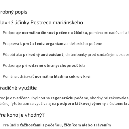
robný popis
lavné účinky Pestreca mariánskeho
Podporuje
normálnu činnosť pečene a žlčníka
, pomáha pri nadúvaní a 
Prispieva k
prečisteniu organizmu
a detoxikácii pečene
Pôsobí ako
prírodný antioxidant
, chráni bunky pred oxidačným stres
Podporuje
prirodzenú obranyschopnosť
tela
Pomáha udržiavať
normálnu hladinu cukru v krvi
Tradičné využitie
rec je osvedčenou bylinou na
regeneráciu pečene
, vhodný pri rekonvales
dičnej fytoterapii sa využíva aj na
podporu látkovej výmeny
a čistenie krv
Pre koho je vhodný?
Pre ľudí s
ťažkosťami s pečeňou, žlčníkom alebo trávením