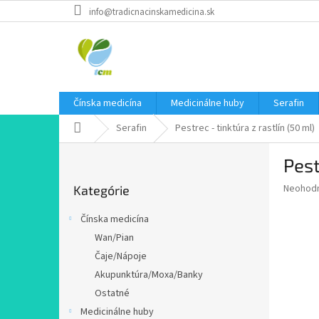
Prejsť
info@tradicnacinskamedicina.sk
na
obsah
Čínska medicína
Medicinálne huby
Serafin
Domov
Serafin
Pestrec - tinktúra z rastlín (50 ml)
B
Pest
o
Preskočiť
č
Priemer
Neohod
Kategórie
kategórie
n
hodnote
ý
produkt
Čínska medicína
p
je
Wan/Pian
0,0
a
z
Čaje/Nápoje
n
5
e
Akupunktúra/Moxa/Banky
hviezdič
l
Ostatné
Medicinálne huby