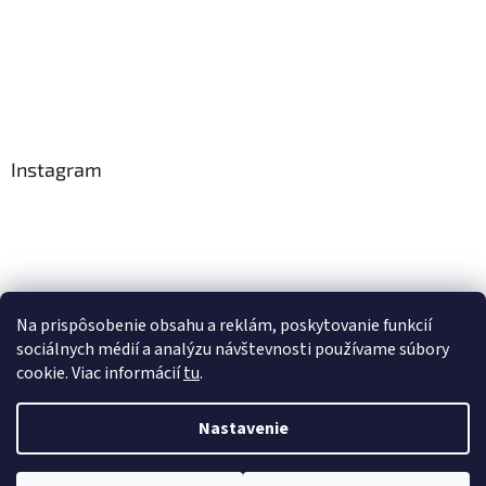
Instagram
Na prispôsobenie obsahu a reklám, poskytovanie funkcií
Sledovať na Instagrame
sociálnych médií a analýzu návštevnosti používame súbory
cookie. Viac informácií
tu
.
Vytvoril Shoptet
Nastavenie
Copyright 2026
Tradičná čínska medicína
. Všetky práva