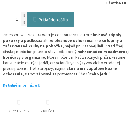
Ušetríte
€0
Pridať do košíka
Zmes WU WEI XIAO DU WAN je cennou formulou pre
hnisavé zápaly
pokožky a podkožia
alebo
plesňové ochorenia
, ako sú
lupiny a
začervenené kruhy na pokožke
, najmä pri vlasovej línii. V tradičnej
čínskej medicíne je tento stav spôsobený
nahromadením nadmernej
horúčavy v organizme
, ktorá môže vznikať z rôznych príčin, vrátane
konzumácie ostrých jedál, emocionálnych výkyvov alebo vrodenej
predispozície. Tieto prejavy, najmä
akné a iné zápalové kožné
ochorenia
, sú považované za prítomnosť
"horúceho jedu"
.
Detailné informácie
OPÝTAŤ SA
ZDIEĽAŤ