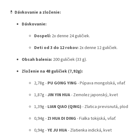
💊
Dávkovanie a zloženie:
Dávkovanie:
Dospelí:
2x denne 24 guličiek.
Deti od 3 do 12 rokov:
2x denne 12 guličiek.
Obsah balenia:
200 guličiek (33 g).
Zloženie na 48 guličiek (7,92g):
2,78g -
PU GONG YING
- Púpava mongolská, vňať
1,87g -
JIN YIN HUA
- Zemolez japonský, kvet
1,39g -
LIAN QIAO (QING)
- Zlatica previsnutá, plod
0,94g -
ZI HUA DI DING
- Fialka tokijská, vňať
0,94g -
YE JU HUA
- Zlatienka indická, kvet