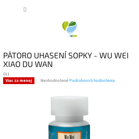
Prejsť
NÁKUP
na
obsah
KOŠÍK
PÄTORO UHASENÍ SOPKY - WU WEI
XIAO DU WAN
011
Priemerné
Neohodnotené
Podrobnosti hodnotenia
Viac za menej
hodnotenie
produktu
je
0,0
z
5
hviezdičiek.