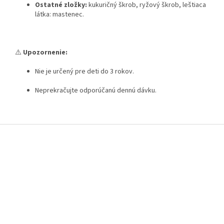
Ostatné zložky:
kukuričný škrob, ryžový škrob, leštiaca
látka: mastenec.
⚠️
Upozornenie:
Nie je určený pre deti do 3 rokov.
Neprekračujte odporúčanú dennú dávku.
Z
á
p
ä
t
i
e