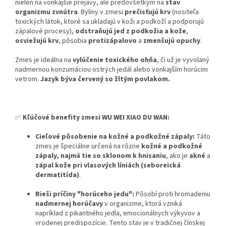
nielen na vonkajšie prejavy, ale predovšetkým na
stav
organizmu zvnútra
. Byliny v zmesi
prečisťujú krv
(nositeľa
toxických látok, ktoré sa ukladajú v koži a podkoží a podporujú
zápalové procesy),
odstraňujú jed z podkožia a kože
,
osviežujú krv
, pôsobia
protizápalovo
a
zmenšujú opuchy
.
Zmes je ideálna na
vylúčenie toxického ohňa
, či už je vyvolaný
nadmernou konzumáciou ostrých jedál alebo vonkajším horúcim
vetrom.
Jazyk býva červený so žltým povlakom.
✅
Kľúčové benefity zmesi WU WEI XIAO DU WAN:
Cieľové pôsobenie na kožné a podkožné zápaly:
Táto
zmes je špeciálne určená na rôzne
kožné a podkožné
zápaly, najmä tie so sklonom k hnisaniu
, ako je
akné
a
zápal kože pri vlasových líniách (seboreická
dermatitída)
.
Rieši príčiny "horúceho jedu":
Pôsobí proti hromadeniu
nadmernej horúčavy
v organizme, ktorá vzniká
napríklad z pikantného jedla, emocionálnych výkyvov a
vrodenej predispozície. Tento stav je v tradičnej čínskej