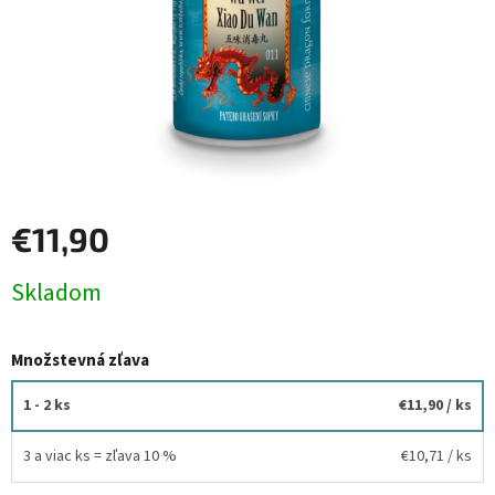
€11,90
Jednotková
Skladom
cena:
Množstevná zľava
1 - 2 ks
€11,90
/ ks
3 a viac ks = zľava 10 %
€10,71
/ ks