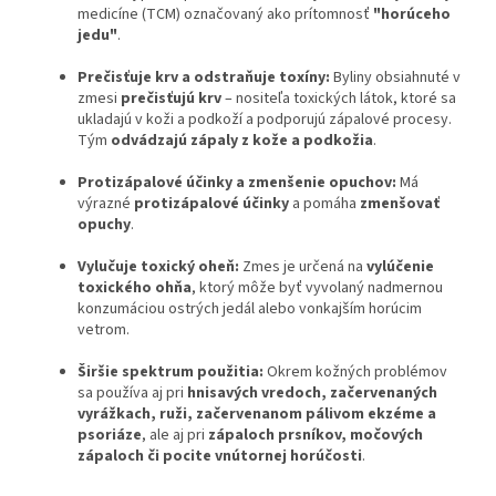
medicíne (TCM) označovaný ako prítomnosť
"horúceho
jedu"
.
Prečisťuje krv a odstraňuje toxíny:
Byliny obsiahnuté v
zmesi
prečisťujú krv
– nositeľa toxických látok, ktoré sa
ukladajú v koži a podkoží a podporujú zápalové procesy.
Tým
odvádzajú zápaly z kože a podkožia
.
Protizápalové účinky a zmenšenie opuchov:
Má
výrazné
protizápalové účinky
a pomáha
zmenšovať
opuchy
.
Vylučuje toxický oheň:
Zmes je určená na
vylúčenie
toxického ohňa
, ktorý môže byť vyvolaný nadmernou
konzumáciou ostrých jedál alebo vonkajším horúcim
vetrom.
Širšie spektrum použitia:
Okrem kožných problémov
sa používa aj pri
hnisavých vredoch, začervenaných
vyrážkach, ruži, začervenanom pálivom ekzéme a
psoriáze
, ale aj pri
zápaloch prsníkov, močových
zápaloch či pocite vnútornej horúčosti
.