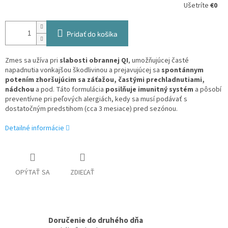
Ušetríte
€0
Pridať do košíka
Zmes sa užíva pri
slabosti obrannej QI
, umožňujúcej časté
napadnutia vonkajšou škodlivinou a prejavujúcej sa
spontánnym
potením zhoršujúcim sa záťažou, častými prechladnutiami,
nádchou
a pod. Táto formulácia
posilňuje imunitný systém
a pôsobí
preventívne pri peľových alergiách, kedy sa musí podávať s
dostatočným predstihom (cca 3 mesiace) pred sezónou.
Detailné informácie
OPÝTAŤ SA
ZDIEĽAŤ
Doručenie do druhého dňa