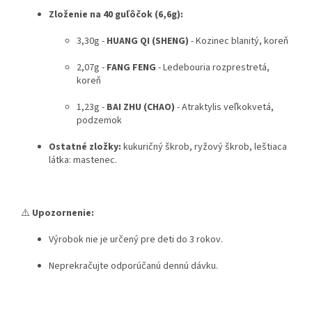
Zloženie na 40 guľôčok (6,6g):
3,30g -
HUANG QI (SHENG)
- Kozinec blanitý, koreň
2,07g -
FANG FENG
- Ledebouria rozprestretá,
koreň
1,23g -
BAI ZHU (CHAO)
- Atraktylis veľkokvetá,
podzemok
Ostatné zložky:
kukuričný škrob, ryžový škrob, leštiaca
látka: mastenec.
⚠️
Upozornenie:
Výrobok nie je určený pre deti do 3 rokov.
Neprekračujte odporúčanú dennú dávku.