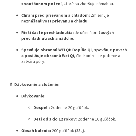
spontánnom potení
, ktoré sa zhoršuje námahou.
Chráni pred prievanom a chladom:
Zmierňuje
neznášanlivosť prievanu a chladu
.
Rieši časté prechladnutia:
Je účinná pri
častých
prechladnutiach a nádche
.
Spevňuje obrannú WEI QI:
Dopĺňa Qi, spevňuje povrch
a posilňuje obrannú Wei Qi
, čím kontroluje potenie a
zatvára póry.
💊
Dávkovanie a zloženie:
Dávkovanie:
Dospelí:
2x denne 20 guľôčok.
Deti od 3 do 12 rokov:
2x denne 10 guľôčok.
Obsah balenia:
200 guľôčok (33g).