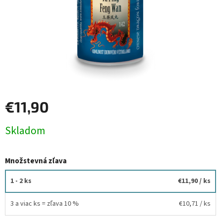
€11,90
Jednotková
Skladom
cena:
Množstevná zľava
1 - 2 ks
€11,90
/ ks
3 a viac ks = zľava 10 %
€10,71
/ ks