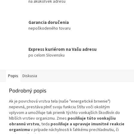
na akúkoľvek adresu
Garancia doručenia
nepoškodeného tovaru
Express kuriérom na Vašu adresu
po celom Slovensku
Popis
Diskusia
Podrobný popis
Ak je povrchová vrstva tela (naše "energetické brnenie")
nepevná, prestáva plniť svoju funkciu štítu voči okolitým
vplyvom a umožňuje tak prienik týchto vonkajších škodlivín do
hlbších vrstiev organizmu. Zmes
posilňuje túto vonkajšiu
obrannú vrstvu
, teda
posilňuje a upravuje imunitné reakcie
organizmu
v prípade náchylnosti k ľahkému prechladnutiu, či