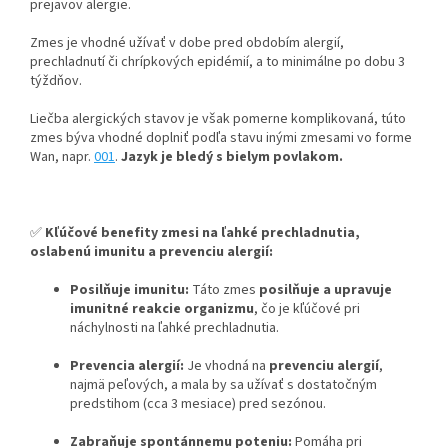
prejavov alergie.
Zmes je vhodné užívať v dobe pred obdobím alergií,
prechladnutí či chrípkových epidémií, a to minimálne po dobu 3
týždňov.
Liečba alergických stavov je však pomerne komplikovaná, túto
zmes býva vhodné doplniť podľa stavu inými zmesami vo forme
Wan, napr.
001
.
Jazyk je bledý s bielym povlakom.
✅
Kľúčové benefity zmesi na ľahké prechladnutia,
oslabenú imunitu a prevenciu alergií:
Posilňuje imunitu:
Táto zmes
posilňuje a upravuje
imunitné reakcie organizmu
, čo je kľúčové pri
náchylnosti na ľahké prechladnutia.
Prevencia alergií:
Je vhodná na
prevenciu alergií
,
najmä peľových, a mala by sa užívať s dostatočným
predstihom (cca 3 mesiace) pred sezónou.
Zabraňuje spontánnemu poteniu:
Pomáha pri