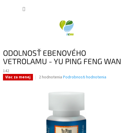
Prejsť
NÁKUP
na
obsah
KOŠÍK
ODOLNOSŤ EBENOVÉHO
VETROLAMU - YU PING FENG WAN
142
Priemerné
2 hodnotenia
Podrobnosti hodnotenia
Viac za menej
hodnotenie
produktu
je
5,0
z
5
hviezdičiek.