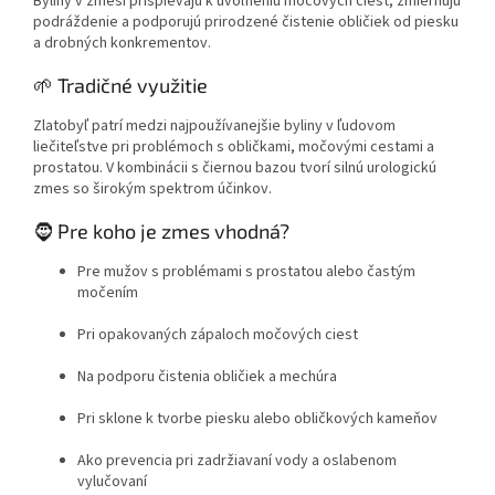
Byliny v zmesi prispievajú k uvoľneniu močových ciest, zmierňujú
podráždenie a podporujú prirodzené čistenie obličiek od piesku
a drobných konkrementov.
🌱 Tradičné využitie
Zlatobyľ patrí medzi najpoužívanejšie byliny v ľudovom
liečiteľstve pri problémoch s obličkami, močovými cestami a
prostatou. V kombinácii s čiernou bazou tvorí silnú urologickú
zmes so širokým spektrom účinkov.
🧔 Pre koho je zmes vhodná?
Pre mužov s problémami s prostatou alebo častým
močením
Pri opakovaných zápaloch močových ciest
Na podporu čistenia obličiek a mechúra
Pri sklone k tvorbe piesku alebo obličkových kameňov
Ako prevencia pri zadržiavaní vody a oslabenom
vylučovaní