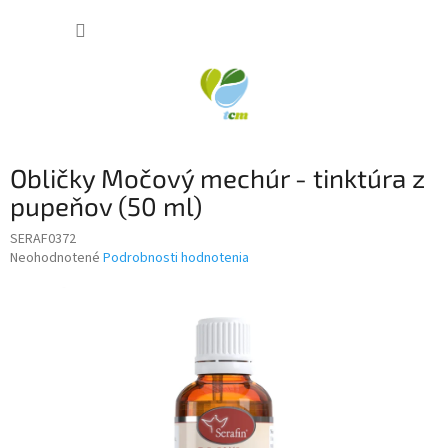
Prejsť
NÁKUP
na
obsah
KOŠÍK
Obličky Močový mechúr - tinktúra z
pupeňov (50 ml)
SERAF0372
Priemerné
Neohodnotené
Podrobnosti hodnotenia
hodnotenie
produktu
je
0,0
z
5
hviezdičiek.