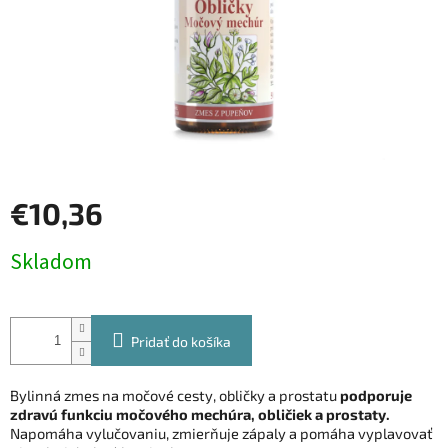
€10,36
Jednotková
Skladom
cena:
Pridať do košíka
Bylinná zmes na močové cesty, obličky a prostatu
podporuje
zdravú funkciu močového mechúra, obličiek a prostaty.
Napomáha vylučovaniu, zmierňuje zápaly a pomáha vyplavovať