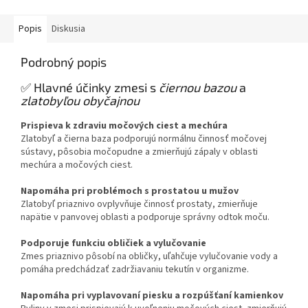
Popis
Diskusia
Podrobný popis
✅ Hlavné účinky zmesi s
čiernou bazou
a
zlatobyľou obyčajnou
Prispieva k zdraviu močových ciest a mechúra
Zlatobyľ a čierna baza podporujú normálnu činnosť močovej
sústavy, pôsobia močopudne a zmierňujú zápaly v oblasti
mechúra a močových ciest.
Napomáha pri problémoch s prostatou u mužov
Zlatobyľ priaznivo ovplyvňuje činnosť prostaty, zmierňuje
napätie v panvovej oblasti a podporuje správny odtok moču.
Podporuje funkciu obličiek a vylučovanie
Zmes priaznivo pôsobí na obličky, uľahčuje vylučovanie vody a
pomáha predchádzať zadržiavaniu tekutín v organizme.
Napomáha pri vyplavovaní piesku a rozpúšťaní kamienkov