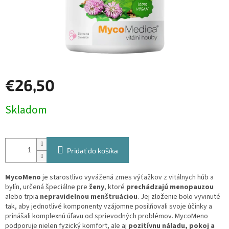
€26,50
Jednotková
Skladom
cena:
Pridať do košíka
MycoMeno
je starostlivo vyvážená zmes výťažkov z vitálnych húb a
bylín, určená špeciálne pre
ženy
, ktoré
prechádzajú menopauzou
alebo trpia
nepravidelnou menštruáciou
. Jej zloženie bolo vyvinuté
tak, aby jednotlivé komponenty vzájomne posilňovali svoje účinky a
prinášali komplexnú úľavu od sprievodných problémov. MycoMeno
podporuje nielen fyzický komfort, ale aj
pozitívnu náladu, pokoj a