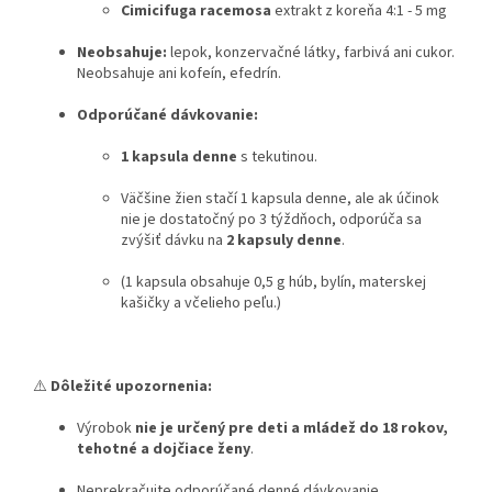
Cimicifuga racemosa
extrakt z koreňa 4:1 - 5 mg
Neobsahuje:
lepok, konzervačné látky, farbivá ani cukor.
Neobsahuje ani kofeín, efedrín.
Odporúčané dávkovanie:
1 kapsula denne
s tekutinou.
Väčšine žien stačí 1 kapsula denne, ale ak účinok
nie je dostatočný po 3 týždňoch, odporúča sa
zvýšiť dávku na
2 kapsuly denne
.
(1 kapsula obsahuje 0,5 g húb, bylín, materskej
kašičky a včelieho peľu.)
⚠️
Dôležité upozornenia:
Výrobok
nie je určený pre deti a mládež do 18 rokov,
tehotné a dojčiace ženy
.
Neprekračujte odporúčané denné dávkovanie.