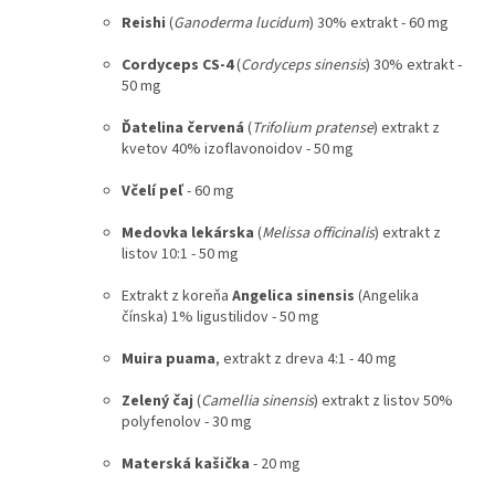
Reishi
(
Ganoderma lucidum
) 30% extrakt - 60 mg
Cordyceps CS-4
(
Cordyceps sinensis
) 30% extrakt -
50 mg
Ďatelina červená
(
Trifolium pratense
) extrakt z
kvetov 40% izoflavonoidov - 50 mg
Včelí peľ
- 60 mg
Medovka lekárska
(
Melissa officinalis
) extrakt z
listov 10:1 - 50 mg
Extrakt z koreňa
Angelica sinensis
(Angelika
čínska) 1% ligustilidov - 50 mg
Muira puama
, extrakt z dreva 4:1 - 40 mg
Zelený čaj
(
Camellia sinensis
) extrakt z listov 50%
polyfenolov - 30 mg
Materská kašička
- 20 mg