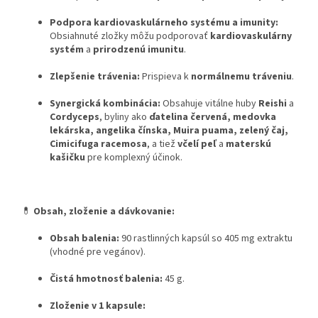
Podpora kardiovaskulárneho systému a imunity:
Obsiahnuté zložky môžu podporovať
kardiovaskulárny
systém
a
prirodzenú imunitu
.
Zlepšenie trávenia:
Prispieva k
normálnemu tráveniu
.
Synergická kombinácia:
Obsahuje vitálne huby
Reishi
a
Cordyceps
, byliny ako
ďatelina červená, medovka
lekárska, angelika čínska, Muira puama, zelený čaj,
Cimicifuga racemosa
, a tiež
včelí peľ
a
materskú
kašičku
pre komplexný účinok.
💊
Obsah, zloženie a dávkovanie:
Obsah balenia:
90 rastlinných kapsúl so 405 mg extraktu
(vhodné pre vegánov).
Čistá hmotnosť balenia:
45 g.
Zloženie v 1 kapsule: