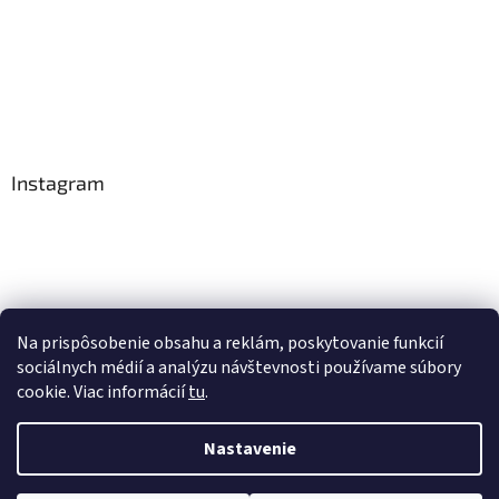
Instagram
Na prispôsobenie obsahu a reklám, poskytovanie funkcií
Sledovať na Instagrame
sociálnych médií a analýzu návštevnosti používame súbory
cookie. Viac informácií
tu
.
Vytvoril Shoptet
Nastavenie