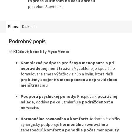
Express kuriérom na Vašu adresu
po celom Slovensku
Popis
Diskusia
Podrobný popis
✅
Kľúčové benefity MycoMeno:
Komplexná podpora pre ženy v menopauze a pri
nepravidelnej menštruácii:
MycoMeno je špeciálne
formulovaná zmes výťažkov z húb a bylín, ktorá rieši
problémy spojené s menopauzou
a
nepravidelnou
menštruáciou
.
Podpora psychickej pohody:
Prispieva k
pozitívnej
nálade
, dodáva
pokoj
, zmierňuje
podráždenosť a
nervozitu
.
Hormonálna rovnováha a komfort:
Jednotlivé zložky
synergicky podporujú
hormonálnu rovnováhu
a
zabezpečujú
komfort a pohodlie počas menopauzy
.