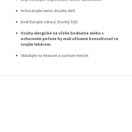
Uchovávajte mimo dosahu detí.
Dodržiavajte zdravý životný štýl.
Osoby alergické na včelie bodnutie alebo s
ochorením pečene by mali užívanie konzultovať so
svojím lekárom.
Skladujte na tmavom a suchom mieste.
Z
á
p
ä
t
i
e