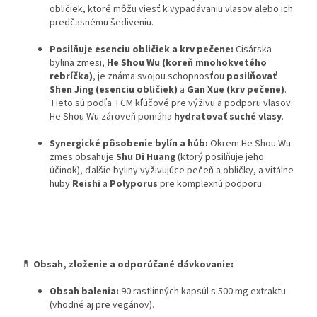
obličiek, ktoré môžu viesť k vypadávaniu vlasov alebo ich
predčasnému šediveniu.
Posilňuje esenciu obličiek a krv pečene:
Cisárska
bylina zmesi,
He Shou Wu (koreň mnohokvetého
rebríčka)
, je známa svojou schopnosťou
posilňovať
Shen Jing (esenciu obličiek)
a
Gan Xue (krv pečene)
.
Tieto sú podľa TCM kľúčové pre výživu a podporu vlasov.
He Shou Wu zároveň pomáha
hydratovať suché vlasy
.
Synergické pôsobenie bylín a húb:
Okrem He Shou Wu
zmes obsahuje
Shu Di Huang
(ktorý posilňuje jeho
účinok), ďalšie byliny vyživujúce pečeň a obličky, a vitálne
huby
Reishi
a
Polyporus
pre komplexnú podporu.
💊
Obsah, zloženie a odporúčané dávkovanie:
Obsah balenia:
90 rastlinných kapsúl s 500 mg extraktu
(vhodné aj pre vegánov).