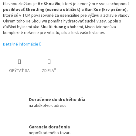
Hlavnou zložkou je
He Shou Wu
, ktorý je cenený pre svoju schopnosť
posilňovať Shen Jing (esenciu obličiek) a Gan Xue (krv pečene)
,
ktoré sú v TCM považované za esenciálne pre výživu a zdravie vlasov.
Okrem toho He Shou Wu pomáha hydratovať suché vlasy. Spolu s
ďalšími bylinami ako
Shu Di Huang
a hubami, MycoHair ponúka
komplexné riešenie pre vitalitu, silu a lesk vašich vlasov.
Detailné informácie
OPÝTAŤ SA
ZDIEĽAŤ
Doručenie do druhého dňa
na akúkoľvek adresu
Garancia doručenia
nepoškodeného tovaru