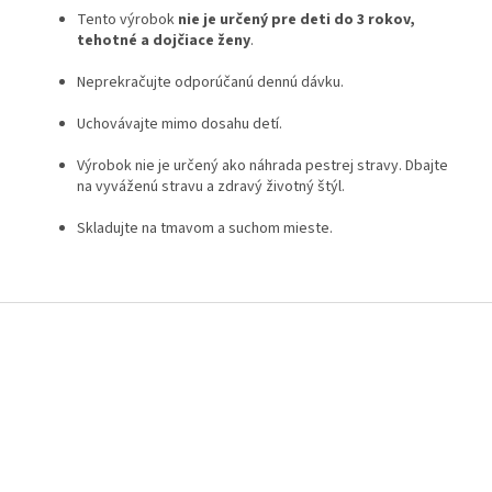
Tento výrobok
nie je určený pre deti do 3 rokov,
tehotné a dojčiace ženy
.
Neprekračujte odporúčanú dennú dávku.
Uchovávajte mimo dosahu detí.
Výrobok nie je určený ako náhrada pestrej stravy. Dbajte
na vyváženú stravu a zdravý životný štýl.
Skladujte na tmavom a suchom mieste.
Z
á
p
ä
t
i
e