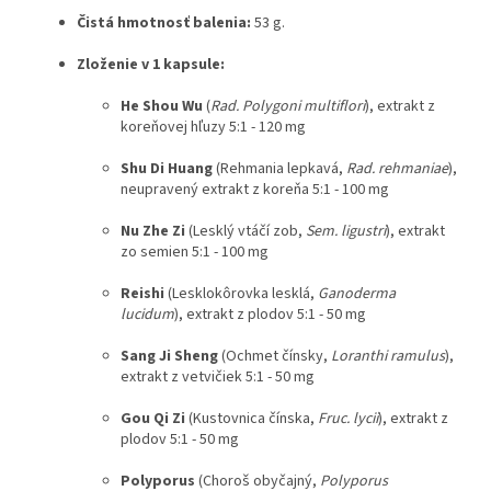
Čistá hmotnosť balenia:
53 g.
Zloženie v 1 kapsule:
He Shou Wu
(
Rad. Polygoni multiflori
), extrakt z
koreňovej hľuzy 5:1 - 120 mg
Shu Di Huang
(Rehmania lepkavá,
Rad. rehmaniae
),
neupravený extrakt z koreňa 5:1 - 100 mg
Nu Zhe Zi
(Lesklý vtáčí zob,
Sem. ligustri
), extrakt
zo semien 5:1 - 100 mg
Reishi
(Lesklokôrovka lesklá,
Ganoderma
lucidum
), extrakt z plodov 5:1 - 50 mg
Sang Ji Sheng
(Ochmet čínsky,
Loranthi ramulus
),
extrakt z vetvičiek 5:1 - 50 mg
Gou Qi Zi
(Kustovnica čínska,
Fruc. lycii
), extrakt z
plodov 5:1 - 50 mg
Polyporus
(Choroš obyčajný,
Polyporus