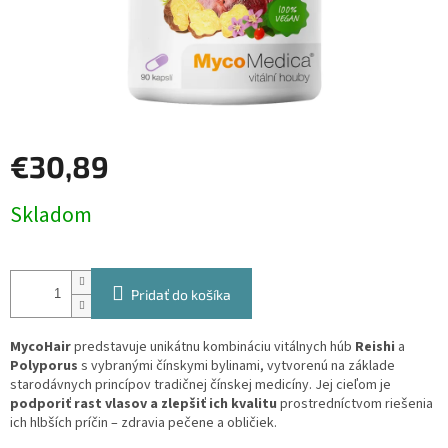
€30,89
Jednotková
Skladom
cena:
Pridať do košíka
MycoHair
predstavuje unikátnu kombináciu vitálnych húb
Reishi
a
Polyporus
s vybranými čínskymi bylinami, vytvorenú na základe
starodávnych princípov tradičnej čínskej medicíny. Jej cieľom je
podporiť rast vlasov a zlepšiť ich kvalitu
prostredníctvom riešenia
ich hlbších príčin – zdravia pečene a obličiek.