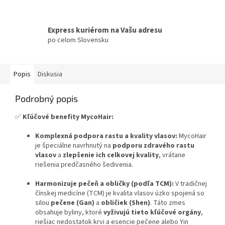
Express kuriérom na Vašu adresu
po celom Slovensku
Popis
Diskusia
Podrobný popis
✅
Kľúčové benefity MycoHair:
Komplexná podpora rastu a kvality vlasov:
MycoHair
je špeciálne navrhnutý na
podporu zdravého rastu
vlasov
a
zlepšenie ich celkovej kvality
, vrátane
riešenia predčasného šedivenia.
Harmonizuje pečeň a obličky (podľa TCM):
V tradičnej
čínskej medicíne (TCM) je kvalita vlasov úzko spojená so
silou
pečene (Gan)
a
obličiek (Shen)
. Táto zmes
obsahuje byliny, ktoré
vyživujú tieto kľúčové orgány
,
riešiac nedostatok krvi a esencie pečene alebo Yin