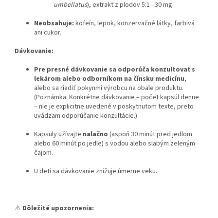
umbellatus
), extrakt z plodov 5:1 - 30 mg
Neobsahuje:
kofeín, lepok, konzervačné látky, farbivá
ani cukor.
Dávkovanie:
Pre presné dávkovanie sa odporúča konzultovať s
lekárom alebo odborníkom na čínsku medicínu
,
alebo sa riadiť pokynmi výrobcu na obale produktu.
(Poznámka: Konkrétne dávkovanie – počet kapsúl denne
– nie je explicitne uvedené v poskytnutom texte, preto
uvádzam odporúčanie konzultácie.)
Kapsuly užívajte
nalačno
(aspoň 30 minút pred jedlom
alebo 60 minút po jedle) s vodou alebo slabým zeleným
čajom.
U detí sa dávkovanie znižuje úmerne veku.
⚠️
Dôležité upozornenia: