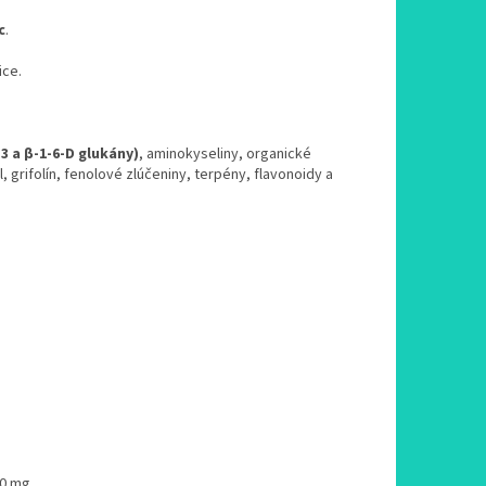
c
.
ice.
3 a β-1-6-D glukány)
, aminokyseliny, organické
, grifolín, fenolové zlúčeniny, terpény, flavonoidy a
60 mg