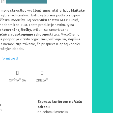
emo
je starostlivo vyvážená zmes vitálnej huby
Maitake
h vybraných čínskych bylín, vytvorená podľa princípov
 čínskej medicíny. Jej receptúru zostavil MUDr. Lucký,
 odborník na TCM. Tento produkt je navrhnutý na
 konvenčnej liečby
, pričom sa zameriava na
ačné a adaptogénne schopnosti
tela. MycoChemo
 podporuje vitalitu organizmu, vyživuje Jin, zlepšuje
u a harmonizuje trávenie, čo prispieva k lepšej kondícii
ročných období.
informácie
OPÝTAŤ SA
ZDIEĽAŤ
Express kuriérom na Vašu
a
adresu
ru
po celom Slovensku