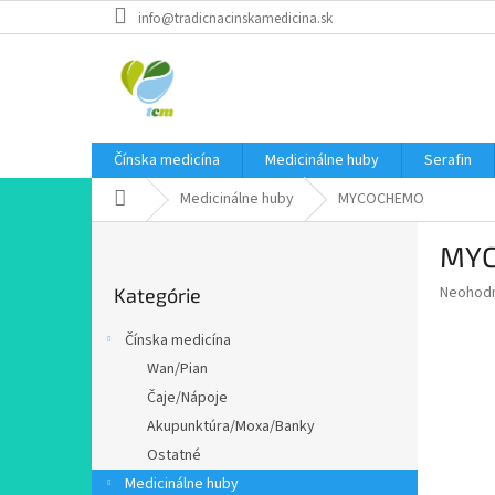
Prejsť
info@tradicnacinskamedicina.sk
na
obsah
Čínska medicína
Medicinálne huby
Serafin
Domov
Medicinálne huby
MYCOCHEMO
B
MY
o
Preskočiť
č
Priemer
Neohod
Kategórie
kategórie
n
hodnote
ý
produkt
Čínska medicína
p
je
Wan/Pian
0,0
a
z
Čaje/Nápoje
n
5
e
Akupunktúra/Moxa/Banky
hviezdič
l
Ostatné
Medicinálne huby