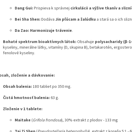
Dang Gui:
Prispieva k správnej
cirkulácii a výžive tkanív a slizní
Bei Sha Shen:
Dodáva
Jin pľúcam a žalúdku
a stará sa o ich slizn
Da Zao:
Harmonizuje trávenie
.
Bohaté spektrum bioaktívnych látok:
Obsahuje
polysacharidy (β-1-
kyseliny, minerálne látky, vitamíny (D, skupina B), betakarotén, ergosterol
fenolové kyseliny.
bsah, zloženie a dávkovanie:
Obsah balenia:
180 tabliet po 350 mg.
Čistá hmotnosť balenia:
63 g.
Zloženie v 1 tablete:
Maitake
(
Grifola frondosa
), 30% extrakt z plodov - 133 mg
Tai Zi Shen
(
Pseudostellaria heterophylla
), extrakt z koreňa 5:1 - 