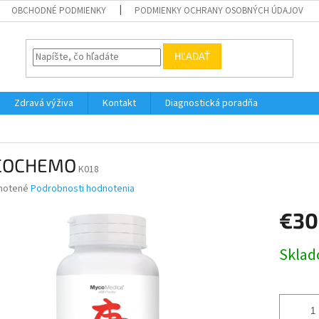
OBCHODNÉ PODMIENKY
PODMIENKY OCHRANY OSOBNÝCH ÚDAJOV
HĽADAŤ
Zdravá výživa
Kontakt
Diagnostická poradňa
COCHEMO
K018
né
notené
Podrobnosti hodnotenia
nie
€30
u
Jednotk
Skla
cena:
iek.