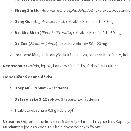
Sheng Zhi Mu
(
Anemarrhena asphodeloides
), extrakt z podzemku 
Dang Gui
(
Angelica sinensis
), extrakt z koreňa 5:1 - 30 mg
Bei Sha Shen
(
Glehnia littoralis
), extrakt z koreňa 5:1 - 30 mg
Da Zao
(
Ziziphus jujuba
), extrakt z plodov 5:1 - 20 mg
Pomocné látky: mikrokryštalická celulóza, stearan horečnatý, koloi
Neobsahuje:
kofeín, lepok, konzervačné látky, farbivá ani cukor.
Odporúčaná denná dávka:
Dospelí:
6 tabliet 2-krát denne.
Deti vo veku 3-12 rokov:
3 tablety 2-krát denne.
1 tableta obsahuje 0,3 g húb a bylín.
Užívanie:
Odporúčame ho užívať 5 dní v týždni a 2 dni vynechať. Kapsuly 
60 minút po jedle) s vodou alebo slabým zeleným čajom.