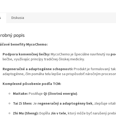
s
Diskusia
robný popis
účové benefity MycoChemo:
Podpora konvenčnej liečby:
MycoChemo je špeciálne navrhnutý na
po
liečbe, využívajúc princípy tradičnej čínskej medicíny.
Regeneračné a adaptogénne schopnosti:
Produkt je formulovaný ta
adaptogénne, čím pomáha telu lepšie sa prispôsobiť náročným proceso
Komplexné pôsobenie podľa TCM:
Maitake:
Posilňuje
Qi (životnú energiu)
.
Tai Zi Shen:
Je
regeneračný a adaptogénny liek
, zlepšuje vitali
Zhi Mu (Sheng):
Dopĺňa
Jin v tele
, ktorý môže byť narušený preb