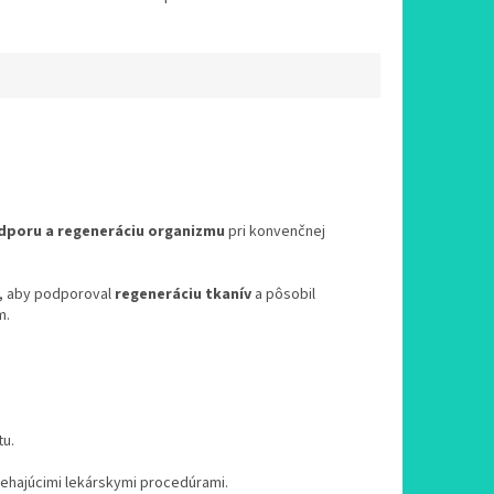
dporu a regeneráciu organizmu
pri konvenčnej
k, aby podporoval
regeneráciu tkanív
a pôsobil
m.
tu.
iehajúcimi lekárskymi procedúrami.