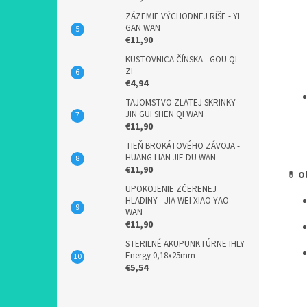
ZÁZEMIE VÝCHODNEJ RÍŠE - YI
GAN WAN
€11,90
KUSTOVNICA ČÍNSKA - GOU QI
ZI
€4,94
TAJOMSTVO ZLATEJ SKRINKY -
JIN GUI SHEN QI WAN
€11,90
TIEŇ BROKÁTOVÉHO ZÁVOJA -
HUANG LIAN JIE DU WAN
€11,90
💊
O
UPOKOJENIE ZČERENEJ
HLADINY - JIA WEI XIAO YAO
WAN
€11,90
STERILNÉ AKUPUNKTÚRNE IHLY
Energy 0,18x25mm
€5,54