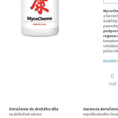
MycoCh
a šiestic
tradičnej
popredný
podporu
regener
komplexne
cirkuláci
počas ná
Detailné 
TLAČ
Doručenie do druhého dňa
Garancia doručeni
na akúkoľvek adresu
nepoškodeného tova