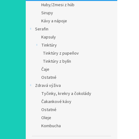
Huby/Zmesi z húb
Sirupy
Kávy a nápoje
Serafin
Kapsuly
Tinktúry
Tinktúry z pupeňov
Tinktúry z bylín
Čaje
Ostatné
Zdravá výživa
Tyčinky, krekry a čokolády
Čakankové kávy
Ostatné
Oleje
Kombucha