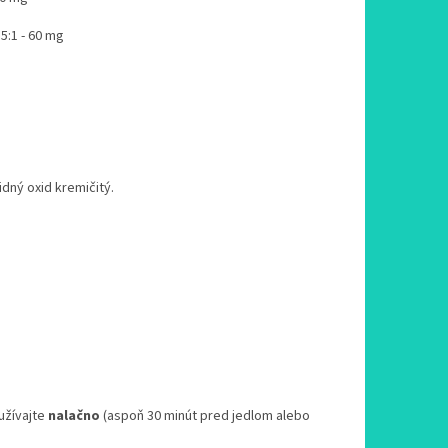
5:1 - 60 mg
dný oxid kremičitý.
užívajte
nalačno
(aspoň 30 minút pred jedlom alebo