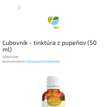
Prejsť
NÁKUP
na
obsah
KOŠÍK
Ľubovník - tinktúra z pupeňov (50
ml)
SERAF0299
Priemerné
Neohodnotené
Podrobnosti hodnotenia
hodnotenie
produktu
je
0,0
z
5
hviezdičiek.