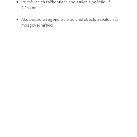
Pri tráviacich ťažkostiach spojených s pečeňou či
žlčníkom
Ako podpora regenerácie po chorobách, zápaloch či
mozgovej mŕtvici
Z
á
p
ä
t
i
e