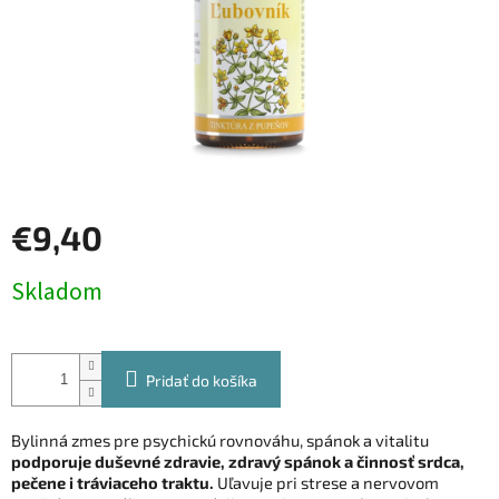
€9,40
Jednotková
Skladom
cena:
Pridať do košíka
Bylinná zmes pre psychickú rovnováhu, spánok a vitalitu
podporuje duševné zdravie, zdravý spánok a činnosť srdca,
pečene i tráviaceho traktu.
Uľavuje pri strese a nervovom