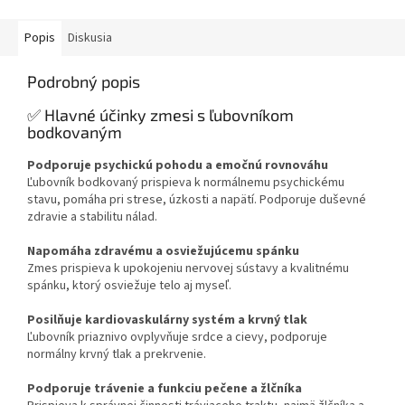
Popis
Diskusia
Podrobný popis
✅ Hlavné účinky zmesi s ľubovníkom
bodkovaným
Podporuje psychickú pohodu a emočnú rovnováhu
Ľubovník bodkovaný prispieva k normálnemu psychickému
stavu, pomáha pri strese, úzkosti a napätí. Podporuje duševné
zdravie a stabilitu nálad.
Napomáha zdravému a osviežujúcemu spánku
Zmes prispieva k upokojeniu nervovej sústavy a kvalitnému
spánku, ktorý osviežuje telo aj myseľ.
Posilňuje kardiovaskulárny systém a krvný tlak
Ľubovník priaznivo ovplyvňuje srdce a cievy, podporuje
normálny krvný tlak a prekrvenie.
Podporuje trávenie a funkciu pečene a žlčníka