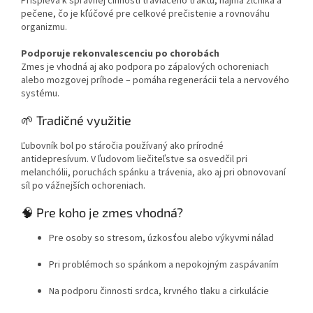
Prispieva k správnej činnosti tráviaceho traktu, najmä žlčníka a
pečene, čo je kľúčové pre celkové prečistenie a rovnováhu
organizmu.
Podporuje rekonvalescenciu po chorobách
Zmes je vhodná aj ako podpora po zápalových ochoreniach
alebo mozgovej príhode – pomáha regenerácii tela a nervového
systému.
🌱 Tradičné využitie
Ľubovník bol po stáročia používaný ako prírodné
antidepresívum. V ľudovom liečiteľstve sa osvedčil pri
melanchólii, poruchách spánku a trávenia, ako aj pri obnovovaní
síl po vážnejších ochoreniach.
🧠 Pre koho je zmes vhodná?
Pre osoby so stresom, úzkosťou alebo výkyvmi nálad
Pri problémoch so spánkom a nepokojným zaspávaním
Na podporu činnosti srdca, krvného tlaku a cirkulácie