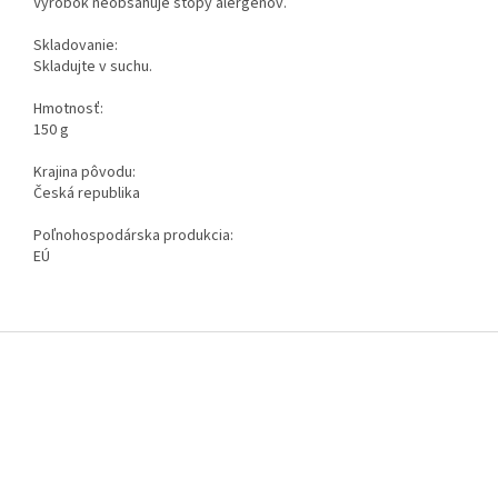
Výrobok neobsahuje stopy alergénov.
Skladovanie:
Skladujte v suchu.
Hmotnosť:
150 g
Krajina pôvodu:
Česká republika
Poľnohospodárska produkcia:
EÚ
Z
á
p
ä
t
i
e