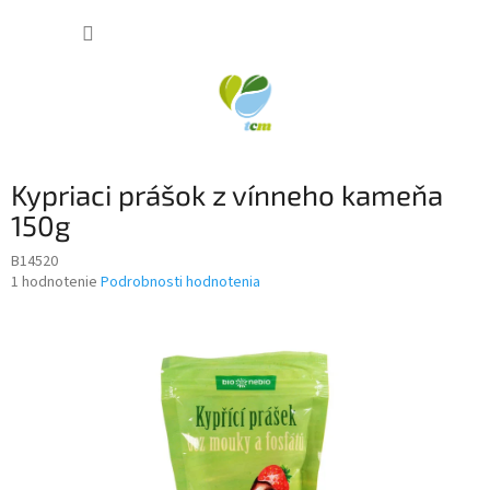
Prejsť
NÁKUP
na
obsah
KOŠÍK
Kypriaci prášok z vínneho kameňa
150g
B14520
Priemerné
1 hodnotenie
Podrobnosti hodnotenia
hodnotenie
produktu
je
5,0
z
5
hviezdičiek.