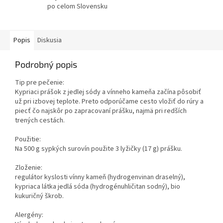
po celom Slovensku
Popis
Diskusia
Podrobný popis
Tip pre pečenie:
Kypriaci prášok z jedlej sódy a vínneho kameňa začína pôsobiť
už pri izbovej teplote. Preto odporúčame cesto vložiť do rúry a
piecť čo najskôr po zapracovaní prášku, najmä pri redších
trených cestách.
Použitie:
Na 500 g sypkých surovín použite 3 lyžičky (17 g) prášku.
Zloženie:
regulátor kyslosti vínny kameň (hydrogenvinan draselný),
kypriaca látka jedlá sóda (hydrogénuhličitan sodný), bio
kukuričný škrob.
Alergény: