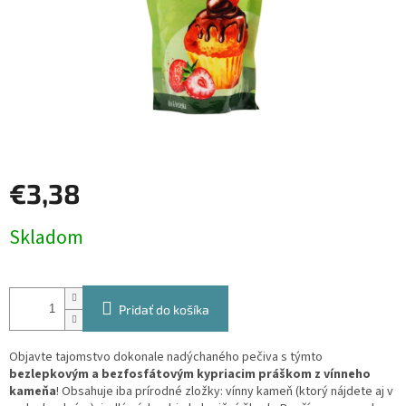
€3,38
Jednotková
Skladom
cena:
Pridať do košíka
Objavte tajomstvo dokonale nadýchaného pečiva s týmto
bezlepkovým a bezfosfátovým kypriacim práškom z vínneho
kameňa
! Obsahuje iba prírodné zložky: vínny kameň (ktorý nájdete aj v