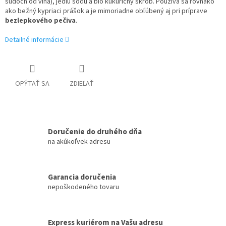
sudoch od vína), jedlú sódu a bio kukuričný škrob. Používa sa rovnako
ako bežný kypriaci prášok a je mimoriadne obľúbený aj pri príprave
bezlepkového pečiva
.
Detailné informácie
OPÝTAŤ SA
ZDIEĽAŤ
Doručenie do druhého dňa
na akúkoľvek adresu
Garancia doručenia
nepoškodeného tovaru
Express kuriérom na Vašu adresu