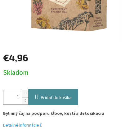
€4,96
Jednotková
Skladom
cena:
Pridať do košíka
Bylinný čaj na podporu kĺbov, kostí a detoxikáciu
Detailné informácie