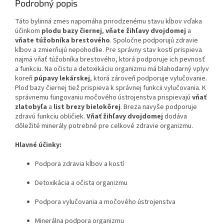
Podrobný popis
Táto bylinná zmes napomáha prirodzenému stavu kĺbov vďaka
účinkom
plodu bazy čiernej
,
vňate žihľavy dvojdomej
a
vňate túžobníka brestového
. Spoločne podporujú zdravie
kĺbov a zmierňujú nepohodlie. Pre správny stav kostí prispieva
najmä vňať túžobníka brestového, ktorá podporuje ich pevnosť
a funkciu. Na očistu a detoxikáciu organizmu má blahodarný vplyv
koreň
púpavy lekárskej
, ktorá zároveň podporuje vylučovanie.
Plod bazy čiernej tiež prispieva k správnej funkcii vylučovania. K
správnemu fungovaniu močového ústrojenstva prispievajú
vňať
zlatobyľa
a
list brezy bielokôrej
. Breza navyše podporuje
zdravú funkciu obličiek.
Vňať žihľavy dvojdomej
dodáva
dôležité minerály potrebné pre celkové zdravie organizmu.
Hlavné účinky:
Podpora zdravia kĺbov a kostí
Detoxikácia a očista organizmu
Podpora vylučovania a močového ústrojenstva
Minerálna podpora organizmu