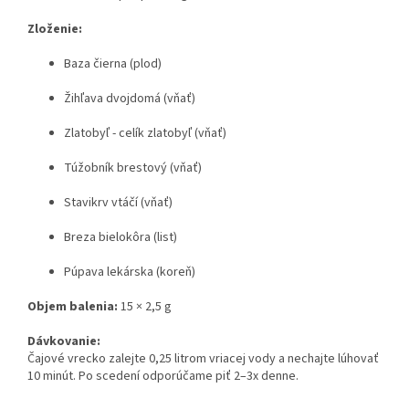
Zloženie:
Baza čierna (plod)
Žihľava dvojdomá (vňať)
Zlatobyľ - celík zlatobyľ (vňať)
Túžobník brestový (vňať)
Stavikrv vtáčí (vňať)
Breza bielokôra (list)
Púpava lekárska (koreň)
Objem balenia:
15 × 2,5 g
Dávkovanie:
Čajové vrecko zalejte 0,25 litrom vriacej vody a nechajte lúhovať
10 minút. Po scedení odporúčame piť 2–3x denne.