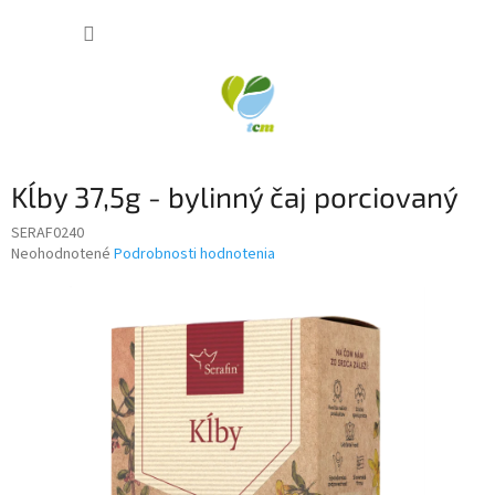
Prejsť
NÁKUP
na
obsah
KOŠÍK
Kĺby 37,5g - bylinný čaj porciovaný
SERAF0240
Priemerné
Neohodnotené
Podrobnosti hodnotenia
hodnotenie
produktu
je
0,0
z
5
hviezdičiek.