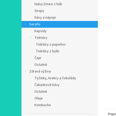
Huby/Zmesi z húb
Sirupy
Kávy a nápoje
Serafin
Kapsuly
Tinktúry
Tinktúry z pupeňov
Tinktúry z bylín
Čaje
Ostatné
Zdravá výživa
Tyčinky, krekry a čokolády
Čakankové kávy
Ostatné
Oleje
Kombucha
Popi