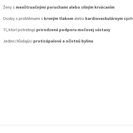
Ženy s
menštruačnými poruchami alebo silným krvácaním
Osoby s problémami s
krvným tlakom
alebo
kardiovaskulárnym sys
Tí, ktorí potrebujú
prirodzenú podporu močovej sústavy
Jedinci hľadajúci
protizápalovú a očistnú bylinu