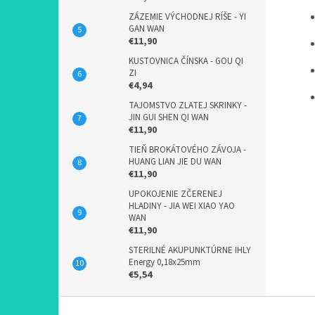
ZÁZEMIE VÝCHODNEJ RÍŠE - YI
GAN WAN
€11,90
KUSTOVNICA ČÍNSKA - GOU QI
ZI
€4,94
TAJOMSTVO ZLATEJ SKRINKY -
JIN GUI SHEN QI WAN
€11,90
TIEŇ BROKÁTOVÉHO ZÁVOJA -
HUANG LIAN JIE DU WAN
€11,90
UPOKOJENIE ZČERENEJ
HLADINY - JIA WEI XIAO YAO
WAN
€11,90
STERILNÉ AKUPUNKTÚRNE IHLY
Energy 0,18x25mm
€5,54
Z