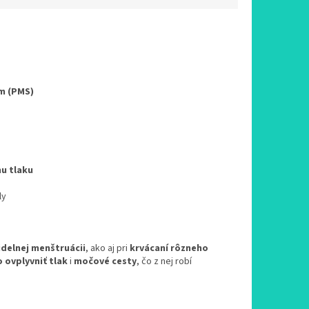
m (PMS)
u tlaku
ly
idelnej menštruácii
, ako aj pri
krvácaní rôzneho
o ovplyvniť tlak
i
močové cesty
, čo z nej robí