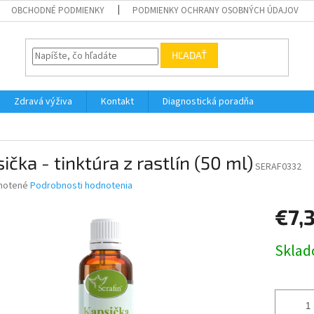
OBCHODNÉ PODMIENKY
PODMIENKY OCHRANY OSOBNÝCH ÚDAJOV
HĽADAŤ
Zdravá výživa
Kontakt
Diagnostická poradňa
ička - tinktúra z rastlín (50 ml)
SERAF0332
né
notené
Podrobnosti hodnotenia
nie
€7,
u
Jednotk
Skla
cena:
iek.