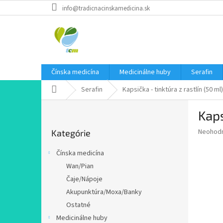
Prejsť
info@tradicnacinskamedicina.sk
na
obsah
Čínska medicína
Medicinálne huby
Serafin
Domov
Serafin
Kapsička - tinktúra z rastlín (50 ml)
B
Kaps
o
Preskočiť
č
Priemer
Neohod
Kategórie
kategórie
n
hodnote
ý
produkt
Čínska medicína
p
je
Wan/Pian
0,0
a
z
Čaje/Nápoje
n
5
e
Akupunktúra/Moxa/Banky
hviezdič
l
Ostatné
Medicinálne huby