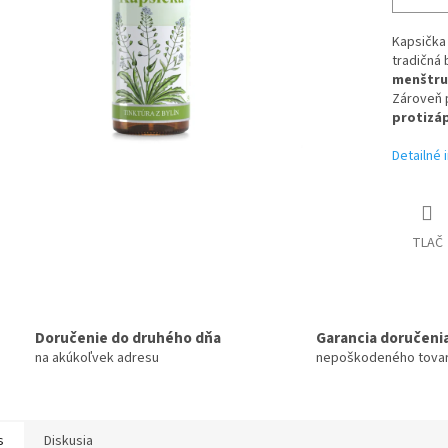
Kapsička
tradičná 
menštru
Zároveň 
protizá
Detailné 
TLAČ
Doručenie do druhého dňa
Garancia doručeni
na akúkoľvek adresu
nepoškodeného tova
s
Diskusia