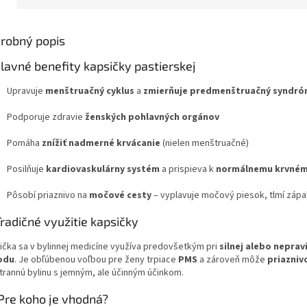
robný popis
lavné benefity kapsičky pastierskej
Upravuje
menštruačný cyklus
a
zmierňuje predmenštruačný syndró
Podporuje zdravie
ženských pohlavných orgánov
Pomáha
znížiť nadmerné krvácanie
(nielen menštruačné)
Posilňuje
kardiovaskulárny systém
a prispieva k
normálnemu krvném
Pôsobí priaznivo na
močové cesty
– vyplavuje močový piesok, tlmí zápa
Tradičné využitie kapsičky
ička sa v bylinnej medicíne využíva predovšetkým pri
silnej alebo neprav
odu
. Je obľúbenou voľbou pre ženy trpiace
PMS
a zároveň môže
priazniv
trannú bylinu s jemným, ale účinným účinkom.
⚕️ Pre koho je vhodná?