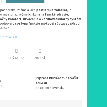
 pastierska, známa aj ako
pastierska tobolka
, je
bylina s priaznivými účinkami na
ženské zdravie
,
ačný komfort
,
krvácanie
a
kardiovaskulárny systém
.
podporuje
správnu funkciu močovej sústavy
a pôsobí
palovo
.
informácie
OPÝTAŤ SA
ZDIEĽAŤ
Express kuriérom na Vašu
a
adresu
ru
po celom Slovensku