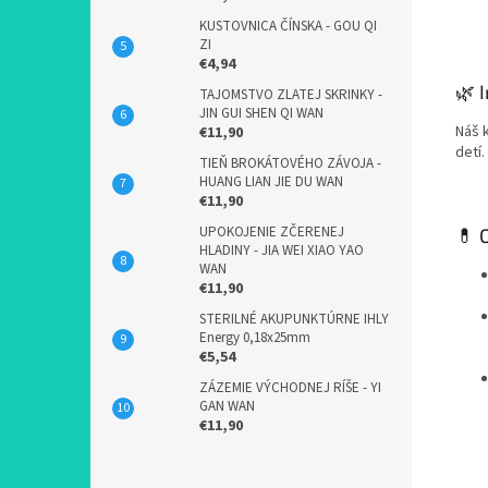
KUSTOVNICA ČÍNSKA - GOU QI
ZI
€4,94
🌿 
TAJOMSTVO ZLATEJ SKRINKY -
JIN GUI SHEN QI WAN
Náš 
€11,90
detí
TIEŇ BROKÁTOVÉHO ZÁVOJA -
HUANG LIAN JIE DU WAN
€11,90
UPOKOJENIE ZČERENEJ
💊 
HLADINY - JIA WEI XIAO YAO
WAN
€11,90
STERILNÉ AKUPUNKTÚRNE IHLY
Energy 0,18x25mm
€5,54
ZÁZEMIE VÝCHODNEJ RÍŠE - YI
GAN WAN
€11,90