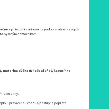
ečné a prírodné riešenie
na podporu zdravia svojich
ýmto bylinným pomocníkom.
ať, materina dúška úzkolistá vňať, kapucínka
ožstvom vody.
 teplou, prevarenou vodou a postupne popíjate.