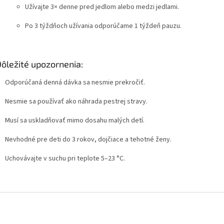
Užívajte 3× denne pred jedlom alebo medzi jedlami.
Po 3 týždňoch užívania odporúčame 1 týždeň pauzu.
Dôležité upozornenia:
Odporúčaná denná dávka sa nesmie prekročiť.
Nesmie sa používať ako náhrada pestrej stravy.
Musí sa uskladňovať mimo dosahu malých detí.
Nevhodné pre deti do 3 rokov, dojčiace a tehotné ženy.
Uchovávajte v suchu pri teplote 5–23 °C.