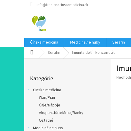
Prejsť
info@tradicnacinskamedicina.sk
na
obsah
Čínska medicína
Medicinálne huby
Serafin
Domov
Serafin
Imunita detí - koncentrát
B
Imun
o
Preskočiť
č
Priemer
Neohod
Kategórie
kategórie
n
hodnote
ý
produkt
Čínska medicína
p
je
Wan/Pian
0,0
a
z
Čaje/Nápoje
n
5
e
Akupunktúra/Moxa/Banky
hviezdič
l
Ostatné
Medicinálne huby