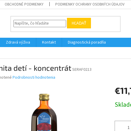
OBCHODNÉ PODMIENKY
PODMIENKY OCHRANY OSOBNÝCH ÚDAJOV
HĽADAŤ
Zdravá výživa
Kontakt
Diagnostická poradňa
ita detí - koncentrát
SERAF0213
né
notené
Podrobnosti hodnotenia
nie
€11
u
Jednotk
Skla
cena:
iek.