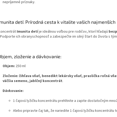
nepríjemné príznaky.
Imunita detí: Prírodná cesta k vitalite vašich najmenších
koncentrát
Imunita detí
je ideálnou voľbou pre rodičov, ktorí hľadajú
bezp
. Podporte ich obranyschopnosť a zabezpečte im silný štart do života s t
Objem, zloženie a dávkovanie:
Objem:
250 ml
Zloženie:
žihľava vňať, benedikt lekársky vňať, praslička roľná vň
väčšia semeno, jablčný koncentrát
.
Dávkovanie:
1 čajovú lyžičku koncentrátu prehltnite a zapite dostatočným mn
Alebo pripravte čaj tak, že nariedite 1 čajovú lyžičku koncentrátu