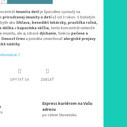
oncentrát
Imunita detí
je špeciálne vyvinutý na
ie
prirodzenej imunity u detí
už od 3 rokov. S bohatým
bylín ako
žihľava, benedikt lekársky, praslička roľná,
a dúška
a
kapucínka väčšia
, tento koncentrát nielenže
 imunitu, ale aj zdravé
dýchanie
, funkciu
pečene a
,
činnosť čriev
a pomáha zmierňovať
alergické prejavy
cké nádchy
.
informácie
OPÝTAŤ SA
ZDIEĽAŤ
Express kuriérom na Vašu
a
adresu
ru
po celom Slovensku