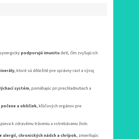
 synergicky
podporujú imunitu
detí, čím zvyšujú ich
inerály
, ktoré sú dôležité pre správny rast a vývoj
dýchací systém
, pomáhajúc pri prechladnutiach a
 pečene a obličiek
, kľúčových orgánov pre
ispieva k zdravému tráveniu a vstrebávaniu živín.
 alergií, chronických nádch a chrípok
, zmierňujúc