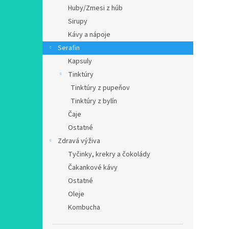
Huby/Zmesi z húb
Sirupy
Kávy a nápoje
Serafin
Kapsuly
Tinktúry
Tinktúry z pupeňov
Tinktúry z bylín
Čaje
Ostatné
Zdravá výživa
Tyčinky, krekry a čokolády
Čakankové kávy
Ostatné
Oleje
Kombucha