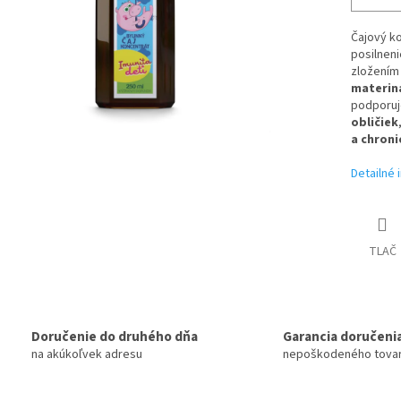
Čajový k
posilnen
zložením 
materin
podporuje
obličiek
a chroni
Detailné 
TLAČ
Doručenie do druhého dňa
Garancia doručeni
na akúkoľvek adresu
nepoškodeného tova