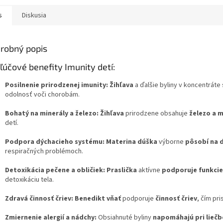
s
Diskusia
robný popis
ľúčové benefity Imunity detí:
Posilnenie prirodzenej imunity:
Žihľava
a ďalšie byliny v koncentráte
odolnosť voči chorobám.
Bohatý na minerály a železo:
Žihľava
prirodzene obsahuje
železo a m
detí.
Podpora dýchacieho systému:
Materina dúška
výborne
pôsobí na 
respiračných problémoch.
Detoxikácia pečene a obličiek:
Praslička
aktívne
podporuje funkcie
detoxikáciu tela.
Zdravá činnosť čriev:
Benedikt vňať
podporuje
činnosť čriev
, čím pr
Zmiernenie alergií a nádchy:
Obsiahnuté byliny
napomáhajú pri liečbe