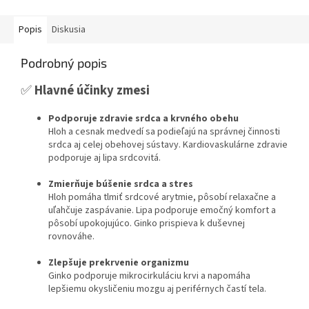
Popis
Diskusia
Podrobný popis
✅
Hlavné účinky zmesi
Podporuje zdravie srdca a krvného obehu
Hloh a cesnak medvedí sa podieľajú na správnej činnosti
srdca aj celej obehovej sústavy. Kardiovaskulárne zdravie
podporuje aj lipa srdcovitá.
Zmierňuje búšenie srdca a stres
Hloh pomáha tlmiť srdcové arytmie, pôsobí relaxačne a
uľahčuje zaspávanie. Lipa podporuje emočný komfort a
pôsobí upokojujúco. Ginko prispieva k duševnej
rovnováhe.
Zlepšuje prekrvenie organizmu
Ginko podporuje mikrocirkuláciu krvi a napomáha
lepšiemu okysličeniu mozgu aj periférnych častí tela.