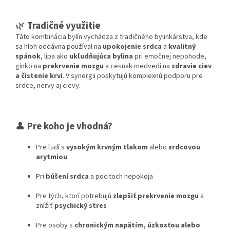
🌿
Tradičné využitie
Táto kombinácia bylín vychádza z tradičného bylinkárstva, kde
sa hloh oddávna používal na
upokojenie srdca
a
kvalitný
spánok
, lipa ako
ukľudňujúca bylina
pri emočnej nepohode,
ginko na
prekrvenie mozgu
a cesnak medvedí na
zdravie ciev
a čistenie krvi
. V synergii poskytujú komplexnú podporu pre
srdce, nervy aj cievy.
👤
Pre koho je vhodná?
Pre ľudí s
vysokým krvným tlakom
alebo
srdcovou
arytmiou
Pri
búšení srdca
a pocitoch nepokoja
Pre tých, ktorí potrebujú
zlepšiť prekrvenie mozgu
a
znížiť
psychický stres
Pre osoby s
chronickým napätím, úzkosťou alebo