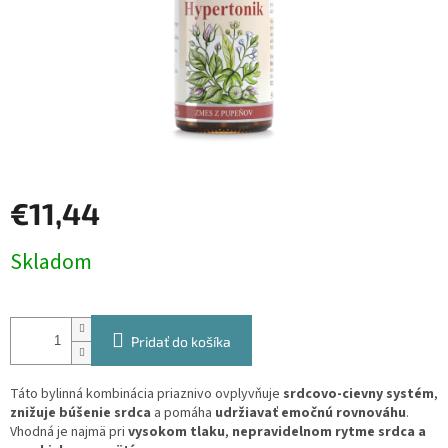
€11,44
Jednotková
Skladom
cena:
Pridať do košíka
Táto bylinná kombinácia priaznivo ovplyvňuje
srdcovo-cievny systém
,
znižuje búšenie srdca
a pomáha
udržiavať emočnú rovnováhu
.
Vhodná je najmä pri
vysokom tlaku
,
nepravidelnom rytme srdca a