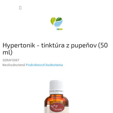
Prejsť
NÁKUP
na
obsah
KOŠÍK
Hypertonik - tinktúra z pupeňov (50
ml)
SERAF0367
Priemerné
Neohodnotené
Podrobnosti hodnotenia
hodnotenie
produktu
je
0,0
z
5
hviezdičiek.