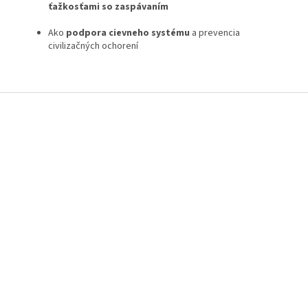
ťažkosťami so zaspávaním
Ako
podpora cievneho systému
a prevencia
civilizačných ochorení
Z
á
p
ä
t
i
e