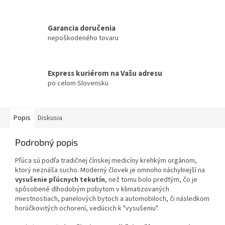
Garancia doručenia
nepoškodeného tovaru
Express kuriérom na Vašu adresu
po celom Slovensku
Popis
Diskusia
Podrobný popis
Pľúca sú podľa tradičnej čínskej medicíny krehkým orgánom,
ktorý neznáša sucho. Moderný človek je omnoho náchylnejší na
vysušenie pľúcnych tekutín
, než tomu bolo predtým, čo je
spôsobené dlhodobým pobytom v klimatizovaných
miestnostiach, panelových bytoch a automobiloch, či následkom
horúčkovitých ochorení, vedúcich k "vysušeniu".