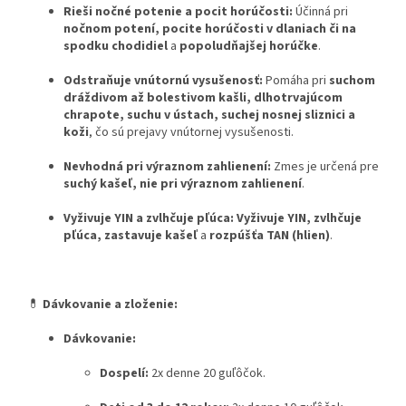
Rieši nočné potenie a pocit horúčosti:
Účinná pri
nočnom potení, pocite horúčosti v dlaniach či na
spodku chodidiel
a
popoludňajšej horúčke
.
Odstraňuje vnútornú vysušenosť:
Pomáha pri
suchom
dráždivom až bolestivom kašli, dlhotrvajúcom
chrapote, suchu v ústach, suchej nosnej sliznici a
koži
, čo sú prejavy vnútornej vysušenosti.
Nevhodná pri výraznom zahlienení:
Zmes je určená pre
suchý kašeľ, nie pri výraznom zahlienení
.
Vyživuje YIN a zvlhčuje pľúca:
Vyživuje YIN, zvlhčuje
pľúca, zastavuje kašeľ
a
rozpúšťa TAN (hlien)
.
💊
Dávkovanie a zloženie:
Dávkovanie:
Dospelí:
2x denne 20 guľôčok.