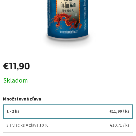
€11,90
Jednotková
Skladom
cena:
Množstevná zľava
1 - 2 ks
€11,90
/ ks
3 a viac ks = zľava 10 %
€10,71
/ ks