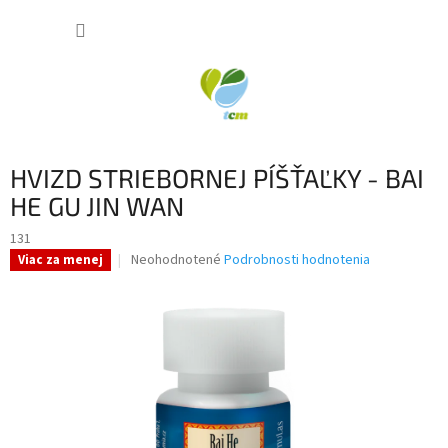
Prejsť
NÁKUP
na
obsah
KOŠÍK
HVIZD STRIEBORNEJ PÍŠŤAĽKY - BAI
HE GU JIN WAN
131
Priemerné
Neohodnotené
Podrobnosti hodnotenia
Viac za menej
hodnotenie
produktu
je
0,0
z
5
hviezdičiek.