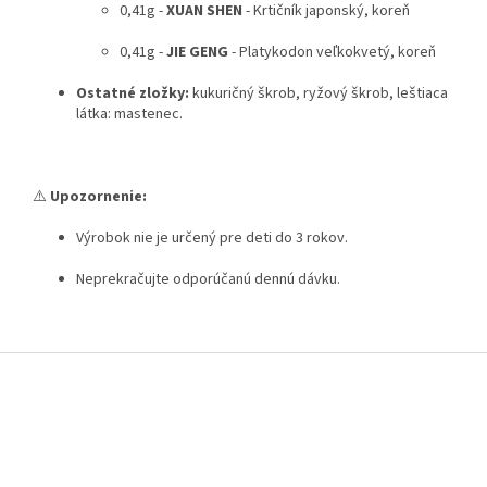
0,41g -
XUAN SHEN
- Krtičník japonský, koreň
0,41g -
JIE GENG
- Platykodon veľkokvetý, koreň
Ostatné zložky:
kukuričný škrob, ryžový škrob, leštiaca
látka: mastenec.
⚠️
Upozornenie:
Výrobok nie je určený pre deti do 3 rokov.
Neprekračujte odporúčanú dennú dávku.
Z
á
p
ä
t
i