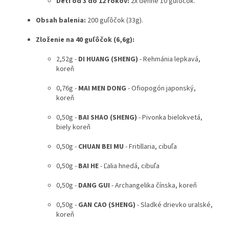
Deti od 3 do 12 rokov:
2x denne 10 guľôčok.
Obsah balenia:
200 guľôčok (33g).
Zloženie na 40 guľôčok (6,6g):
2,52g -
DI HUANG (SHENG)
- Rehmánia lepkavá,
koreň
0,76g -
MAI MEN DONG
- Ofiopogón japonský,
koreň
0,50g -
BAI SHAO (SHENG)
- Pivonka bielokvetá,
biely koreň
0,50g -
CHUAN BEI MU
- Fritillaria, cibuľa
0,50g -
BAI HE
- Ľalia hnedá, cibuľa
0,50g -
DANG GUI
- Archangelika čínska, koreň
0,50g -
GAN CAO (SHENG)
- Sladké drievko uralské,
koreň