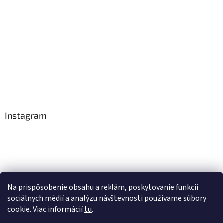
e
Instagram
Na prispôsobenie obsahu a reklám, poskytovanie funkcií
Sledovať na Instagrame
sociálnych médií a analýzu návštevnosti používame súbory
cookie. Viac informácií
tu
.