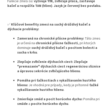
Funkcie zmesi sú:
vyživuje YIN, zvlhčuje pľúca, zastavuje
kašeľ a rozpúšťa TAN (hlien)
.
Jazyk je červený bez povlaku.
✅
Kľúčové benefity zmesi na suchý dráždivý kašeľ a
dýchacie problémy:
Zameraná na chronické pľúcne problémy:
Táto zmes
je určená na
chronické pľúcne ťažkosti
, pri ktorých
dominuje
suchý dráždivý kašeľ s pocitom bolesti a
sucha v krku
.
Zlepšuje zvlhčenie dýchacích ciest:
Zlepšuje
"premazanie" dýchacích ciest regeneráciou sliznice
a úpravou sekrécie zvlhčujúceho hlienu
.
Pomáha pri ťažkostiach s vykašliavaním hustého
hlienu:
Je vhodná pre prípady, kedy je prítomné
ťažké
vykašliavanie hustého hlienu
.
Zmierňuje smäd a pocit horúceho dychu:
Pomáha pri
smäde
a
pocite horúceho dychu
.