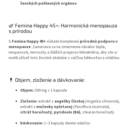
ženských pohlavných orgánov
.
🌿 Femina Happy 45+: Harmonická menopauza
s prírodou
S
Femina Happy 45+
získate komplexnú
prírodnú podporu v
menopauze
. Zameriava sa na zmiernenie návalov tepla,
nespavosti, nervozity a ďalších prejavov klimaktéria, aby ste si
mohli užívať toto životné obdobie s väčšou ľahkosťou a vitalitou.
💊 Objem, zloženie a dávkovanie:
Objem:
300 mg v 1 kapsule
Zloženie:
extrakt z
angeliky čínskej
(
Angelica chinensis
),
extrakt z
mučenky opletavej
(
Passiflora incarnata
),
citrát horečnatý
,
pyridoxín (B6)
, stearan horečnatý.
Dávkovanie:
1–2 kapsuly denne nalačno.