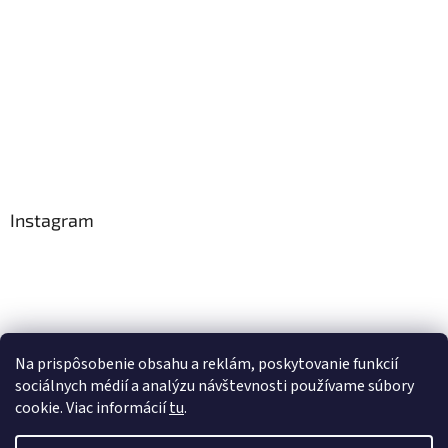
e
Instagram
Na prispôsobenie obsahu a reklám, poskytovanie funkcií
Sledovať na Instagrame
sociálnych médií a analýzu návštevnosti používame súbory
cookie. Viac informácií
tu
.
Vytvoril Shoptet