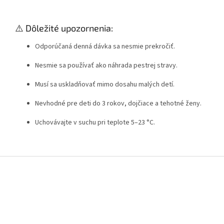
⚠️ Dôležité upozornenia:
Odporúčaná denná dávka sa nesmie prekročiť.
Nesmie sa používať ako náhrada pestrej stravy.
Musí sa uskladňovať mimo dosahu malých detí.
Nevhodné pre deti do 3 rokov, dojčiace a tehotné ženy.
Uchovávajte v suchu pri teplote 5–23 °C.
Z
á
p
ä
t
i