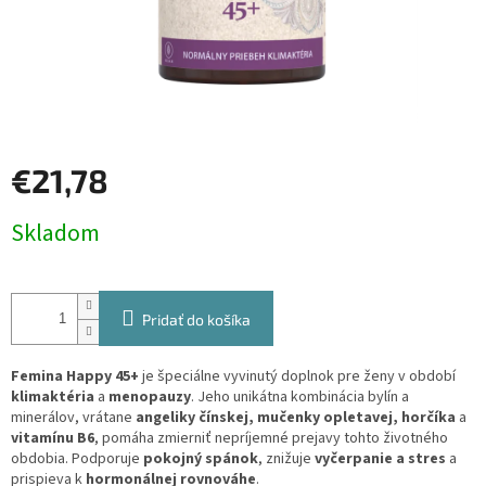
€21,78
Jednotková
Skladom
cena:
Pridať do košíka
Femina Happy 45+
je špeciálne vyvinutý doplnok pre ženy v období
klimaktéria
a
menopauzy
. Jeho unikátna kombinácia bylín a
minerálov, vrátane
angeliky čínskej, mučenky opletavej, horčíka
a
vitamínu B6
, pomáha zmierniť nepríjemné prejavy tohto životného
obdobia. Podporuje
pokojný spánok
, znižuje
vyčerpanie a stres
a
prispieva k
hormonálnej rovnováhe
.