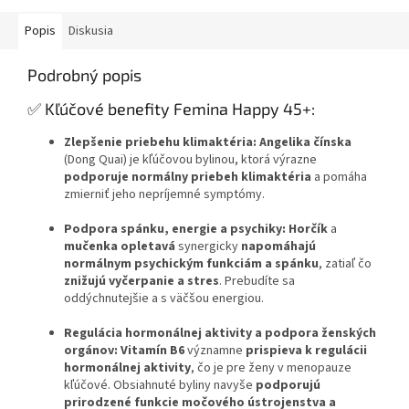
Popis
Diskusia
Podrobný popis
✅ Kľúčové benefity Femina Happy 45+:
Zlepšenie priebehu klimaktéria:
Angelika čínska
(Dong Quai) je kľúčovou bylinou, ktorá výrazne
podporuje normálny priebeh klimaktéria
a pomáha
zmierniť jeho nepríjemné symptómy.
Podpora spánku, energie a psychiky:
Horčík
a
mučenka opletavá
synergicky
napomáhajú
normálnym psychickým funkciám a spánku
, zatiaľ čo
znižujú vyčerpanie a stres
. Prebudíte sa
oddýchnutejšie a s väčšou energiou.
Regulácia hormonálnej aktivity a podpora ženských
orgánov:
Vitamín B6
významne
prispieva k regulácii
hormonálnej aktivity
, čo je pre ženy v menopauze
kľúčové. Obsiahnuté byliny navyše
podporujú
prirodzené funkcie močového ústrojenstva a