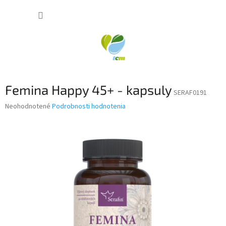
Prejsť
NÁKUP
na
obsah
KOŠÍK
Femina Happy 45+ - kapsuly
SERAF0191
Priemerné
Neohodnotené
Podrobnosti hodnotenia
hodnotenie
produktu
je
0,0
z
5
hviezdičiek.