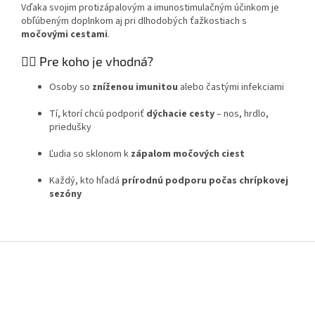
Vďaka svojim protizápalovým a imunostimulačným účinkom je
obľúbeným doplnkom aj pri dlhodobých ťažkostiach s
močovými cestami
.
👩‍⚕️ Pre koho je vhodná?
Osoby so
zníženou imunitou
alebo častými infekciami
Tí, ktorí chcú podporiť
dýchacie cesty
– nos, hrdlo,
priedušky
Ľudia so sklonom k
zápalom močových ciest
Každý, kto hľadá
prírodnú podporu počas chrípkovej
sezóny
Z
á
p
ä
t