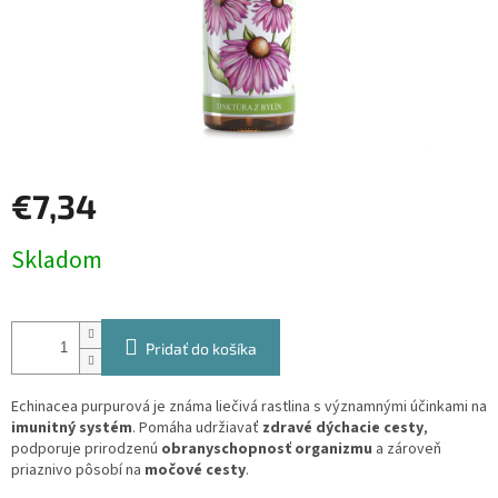
€7,34
Jednotková
Skladom
cena:
Pridať do košíka
Echinacea purpurová je známa liečivá rastlina s významnými účinkami na
imunitný systém
. Pomáha udržiavať
zdravé dýchacie cesty
,
podporuje prirodzenú
obranyschopnosť organizmu
a zároveň
priaznivo pôsobí na
močové cesty
.