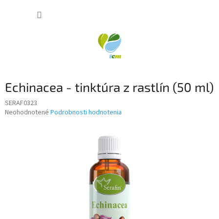
Prejsť
NÁKUP
na
obsah
KOŠÍK
Echinacea - tinktúra z rastlín (50 ml)
SERAF0323
Priemerné
Neohodnotené
Podrobnosti hodnotenia
hodnotenie
produktu
je
0,0
z
5
hviezdičiek.