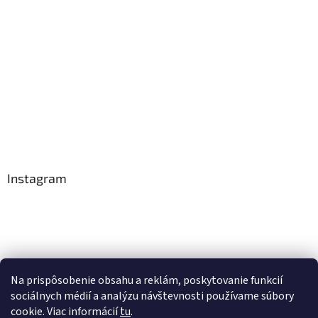
i
e
Instagram
Na prispôsobenie obsahu a reklám, poskytovanie funkcií
Sledovať na Instagrame
sociálnych médií a analýzu návštevnosti používame súbory
cookie. Viac informácií
tu
.