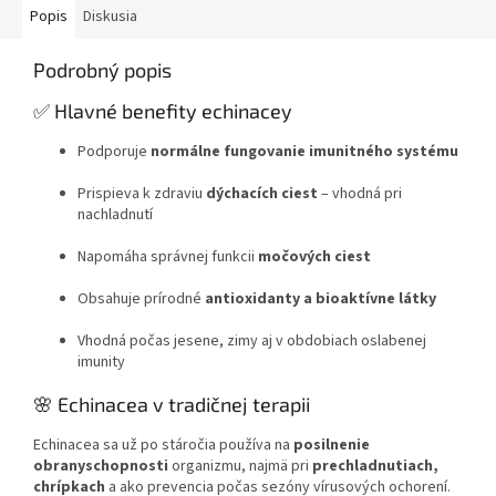
Popis
Diskusia
Podrobný popis
✅ Hlavné benefity echinacey
Podporuje
normálne fungovanie imunitného systému
Prispieva k zdraviu
dýchacích ciest
– vhodná pri
nachladnutí
Napomáha správnej funkcii
močových ciest
Obsahuje prírodné
antioxidanty a bioaktívne látky
Vhodná počas jesene, zimy aj v obdobiach oslabenej
imunity
🌸 Echinacea v tradičnej terapii
Echinacea sa už po stáročia používa na
posilnenie
obranyschopnosti
organizmu, najmä pri
prechladnutiach,
chrípkach
a ako prevencia počas sezóny vírusových ochorení.