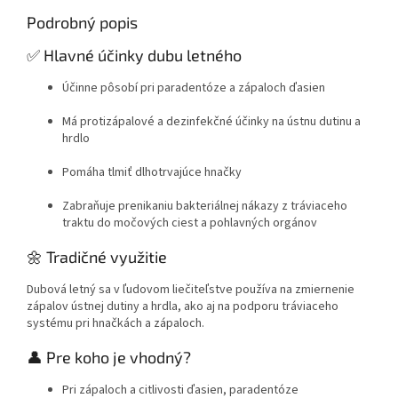
Podrobný popis
✅ Hlavné účinky dubu letného
Účinne pôsobí pri paradentóze a zápaloch ďasien
Má protizápalové a dezinfekčné účinky na ústnu dutinu a
hrdlo
Pomáha tlmiť dlhotrvajúce hnačky
Zabraňuje prenikaniu bakteriálnej nákazy z tráviaceho
traktu do močových ciest a pohlavných orgánov
🌼 Tradičné využitie
Dubová letný sa v ľudovom liečiteľstve používa na zmiernenie
zápalov ústnej dutiny a hrdla, ako aj na podporu tráviaceho
systému pri hnačkách a zápaloch.
👤 Pre koho je vhodný?
Pri zápaloch a citlivosti ďasien, paradentóze