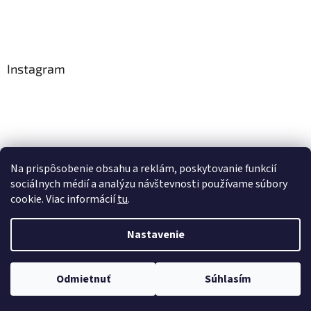
Instagram
Na prispôsobenie obsahu a reklám, poskytovanie funkcií
Sledovať na Instagrame
sociálnych médií a analýzu návštevnosti používame súbory
cookie. Viac informácií
tu
.
Vytvoril Shoptet
Nastavenie
Copyright 2026
Tradičná čínska medicína
. Všetky práva
Odmietnuť
Súhlasím
vyhradené.
Upraviť nastavenie cookies