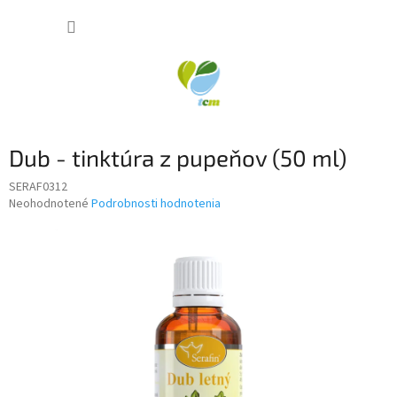
Prejsť
NÁKUP
na
obsah
KOŠÍK
Dub - tinktúra z pupeňov (50 ml)
SERAF0312
Priemerné
Neohodnotené
Podrobnosti hodnotenia
hodnotenie
produktu
je
0,0
z
5
hviezdičiek.