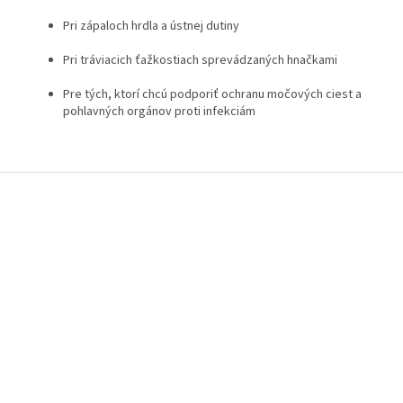
Pri zápaloch hrdla a ústnej dutiny
Pri tráviacich ťažkostiach sprevádzaných hnačkami
Pre tých, ktorí chcú podporiť ochranu močových ciest a
pohlavných orgánov proti infekciám
Z
á
p
ä
t
i
e