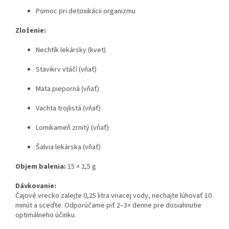
Pomoc pri detoxikácii organizmu
Zloženie:
Nechtík lekársky (kvet)
Stavikrv vtáčí (vňať)
Mäta pieporná (vňať)
Vachta trojlistá (vňať)
Lomikameň zrnitý (vňať)
Šalvia lekárska (vňať)
Objem balenia:
15 × 2,5 g
Dávkovanie:
Čajové vrecko zalejte 0,25 litra vriacej vody, nechajte lúhovať 10
minút a sceďte. Odporúčame piť 2–3× denne pre dosiahnutie
optimálneho účinku.