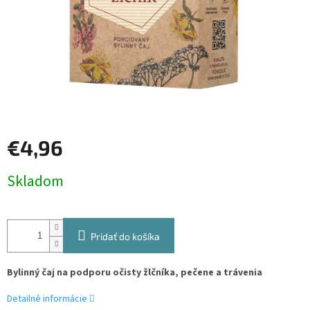
€4,96
Jednotková
Skladom
cena:
Pridať do košíka
Bylinný čaj na podporu očisty žlčníka, pečene a trávenia
Detailné informácie