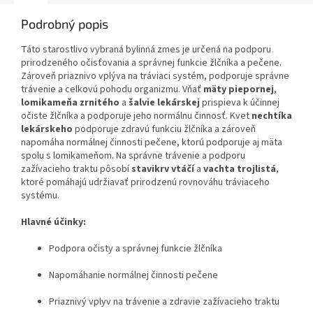
Podrobný popis
Táto starostlivo vybraná bylinná zmes je určená na podporu
prirodzeného očisťovania a správnej funkcie žlčníka a pečene.
Zároveň priaznivo vplýva na tráviaci systém, podporuje správne
trávenie a celkovú pohodu organizmu. Vňať
mäty piepornej
,
lomikameňa zrnitého
a
šalvie lekárskej
prispieva k účinnej
očiste žlčníka a podporuje jeho normálnu činnosť. Kvet
nechtíka
lekárskeho
podporuje zdravú funkciu žlčníka a zároveň
napomáha normálnej činnosti pečene, ktorú podporuje aj mäta
spolu s lomikameňom. Na správne trávenie a podporu
zažívacieho traktu pôsobí
stavikrv vtáčí
a
vachta trojlistá
,
ktoré pomáhajú udržiavať prirodzenú rovnováhu tráviaceho
systému.
Hlavné účinky:
Podpora očisty a správnej funkcie žlčníka
Napomáhanie normálnej činnosti pečene
Priaznivý vplyv na trávenie a zdravie zažívacieho traktu