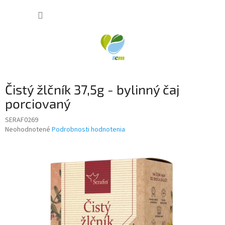
Prejsť
NÁKUP
na
obsah
KOŠÍK
Čistý žlčník 37,5g - bylinný čaj
porciovaný
SERAF0269
Priemerné
Neohodnotené
Podrobnosti hodnotenia
hodnotenie
produktu
je
0,0
z
5
hviezdičiek.