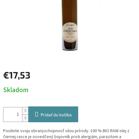
€17,53
Jednotková
Skladom
cena:
Pridať do košíka
Posilnite svoju obranyschopnosť silou prírody. 100 % BIO RAW olej z
čiernej rasce je osvedčený bojovník proti alergiám, parazitom a