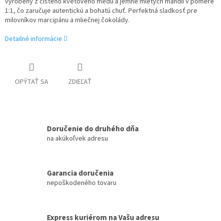
vyrobený z čistého kvetového medu a jemne mletých mandlí v pomere
1:1, čo zaručuje autentickú a bohatú chuť. Perfektná sladkosť pre
milovníkov marcipánu a mliečnej čokolády.
Detailné informácie
OPÝTAŤ SA
ZDIEĽAŤ
Doručenie do druhého dňa
na akúkoľvek adresu
Garancia doručenia
nepoškodeného tovaru
Express kuriérom na Vašu adresu