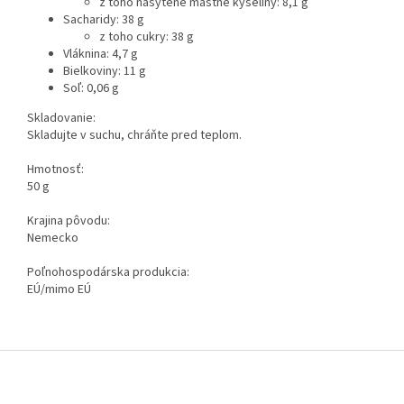
z toho nasýtené mastné kyseliny: 8,1 g
Sacharidy: 38 g
z toho cukry: 38 g
Vláknina: 4,7 g
Bielkoviny: 11 g
Soľ: 0,06 g
Skladovanie:
Skladujte v suchu, chráňte pred teplom.
Hmotnosť:
50 g
Krajina pôvodu:
Nemecko
Poľnohospodárska produkcia:
EÚ/mimo EÚ
Z
á
p