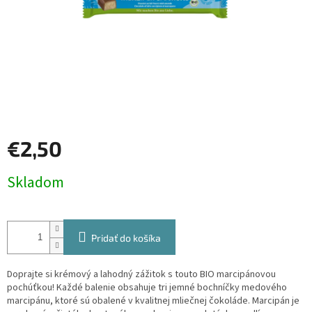
€2,50
Jednotková
Skladom
cena:
Pridať do košíka
Doprajte si krémový a lahodný zážitok s touto BIO marcipánovou
pochúťkou! Každé balenie obsahuje tri jemné bochníčky medového
marcipánu, ktoré sú obalené v kvalitnej mliečnej čokoláde. Marcipán je