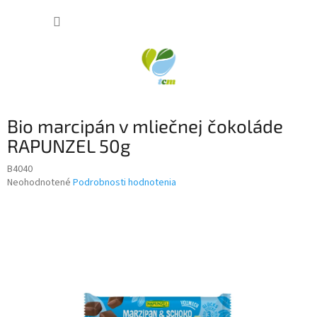
Prejsť
NÁKUP
na
obsah
KOŠÍK
Bio marcipán v mliečnej čokoláde
RAPUNZEL 50g
B4040
Priemerné
Neohodnotené
Podrobnosti hodnotenia
hodnotenie
produktu
je
0,0
z
5
hviezdičiek.