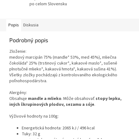
po celom Slovensku
Popis
Diskusia
Podrobný popis
Zloženie:
medový marcipán 75% (mandle* 53%, med 45%), mliečna
čokoláda* 25% (trstinový cukor*, kakaové maslo*, sušené
plnotučné mlieko*, kakaová hmota*, kakaová sušina 41%).
Všetky zložky pochádzajú z kontrolovaného ekologického
poľnohospodárstva.
Alergény:
Obsahuje
mandle a mlieko
. Môže obsahovať
stopy lepku,
iných škrupinových plodov, sezamu a sóje
.
Výživové hodnoty na 100g:
Energetická hodnota: 2065 kJ / 496 kcal
Tuky: 32 g