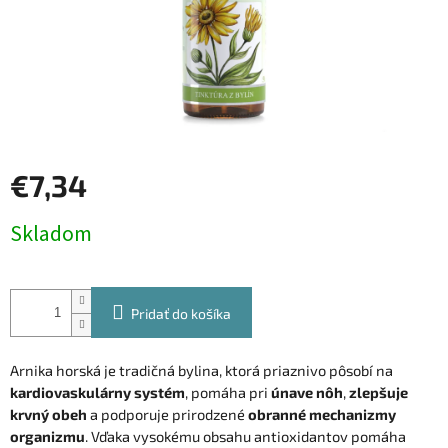
€7,34
Jednotková
Skladom
cena:
Pridať do košíka
Arnika horská je tradičná bylina, ktorá priaznivo pôsobí na
kardiovaskulárny systém
, pomáha pri
únave nôh
,
zlepšuje
krvný obeh
a podporuje prirodzené
obranné mechanizmy
organizmu
. Vďaka vysokému obsahu antioxidantov pomáha