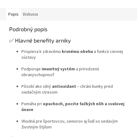
Popis
Diskusia
Podrobný popis
✅ Hlavné benefity arniky
Prispieva k zdravému
krvnému obehu
a funkcii cievnej
sústavy
Podporuje
imunitný systém
a prirodzenú
obranyschopnosť
Pôsobí ako silný
antioxidant
– chráni bunky pred
oxidačným stresom
Pomáha pri
opuchoch, pocite ťažkých nôh a svalovej
únave
Vhodná pre športovcov, seniorov aj ľudí so sedavým
životným štýlom