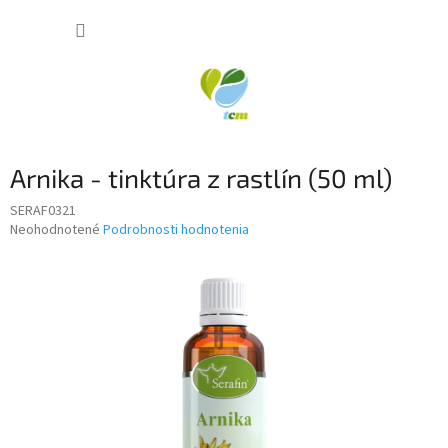
Prejsť
NÁKUP
na
obsah
KOŠÍK
Arnika - tinktúra z rastlín (50 ml)
SERAF0321
Priemerné
Neohodnotené
Podrobnosti hodnotenia
hodnotenie
produktu
je
0,0
z
5
hviezdičiek.