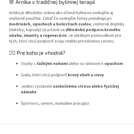
🌸 Arnika v tradičnej bylinnej terapii
Arnika je dlhodobo známa ako účinná bylina na vonkajšie aj
vnútorné použitie. Zatiaľ čo vonkajšie formy pomáhajú pri
modrinách, opuchoch a bolestiach svalov
, vnútorné doplnky
(tinktúry, kapsuly) sú určené na
dlhodobú podporu krvného
obehu, imunity a regenerácie
. Je ideálnym pomocníkom pre
tých, ktorí chcú podporiť svoju vitalitu prirodzenou cestou.
👩‍⚕️ Pre koho je vhodná?
Osoby s
ťažkými nohami
alebo so sklonom k
opuchom
Ľudia, ktorí chcú podporiť
krvný obeh a cievy
Jedinci vystavení
oxidačnému stresu alebo fyzickej
námahe
Športovci, seniori, manuálne pracujúci
Z
á